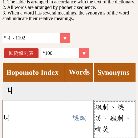
1. The table is arranged in accordance with the text of the dictionary.
2. All words are arranged by phonetic sequence.
3. When a word has several meanings, the synonyms of the word
shall indicate their relative meanings.
回附錄列表
Words
Bopomofo Index
Synonyms
ㄐ
諷刺、譏
ㄐ
譏諷
笑、譏刺、
嘲笑