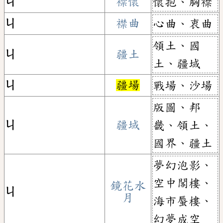
ㄐ
襟懷
懷抱、胸襟
ㄐ
襟曲
心曲、衷曲
領土、國
ㄐ
疆土
土、疆域
ㄐ
疆場
戰場、沙場
版圖、邦
ㄐ
疆域
畿、領土、
國界、疆土
夢幻泡影、
空中閣樓、
鏡花水
ㄐ
月
海市蜃樓、
幻夢成空