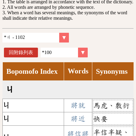
1. The table is arranged in accordance with the text of the dictionary.
2. All words are arranged by phonetic sequence.
3. When a word has several meanings, the synonyms of the word
shall indicate their relative meanings.
回附錄列表
Words
Bopomofo Index
Synonyms
ㄐ
ㄐ
將就
馬虎、敷衍
ㄐ
將近
快要
半信半疑、
將信將