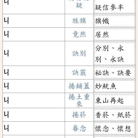
ㄐ
疑
疑信參半
ㄐ
旌旗
旗幟
ㄐ
竟然
居然
分別、永
ㄐ
訣別
別、永訣
ㄐ
訣竅
祕訣、訣要
ㄐ
捲鋪蓋
炒魷魚
捲土重
東山再起
ㄐ
來
ㄐ
捲菸
香菸、紙菸
ㄐ
眷念
懷念、懷想