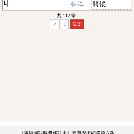
ㄐ
眷注
關懷
共 112 筆.
＜
1
[2/2]
《重編國語辭典修訂本》臺灣學術網路第六版