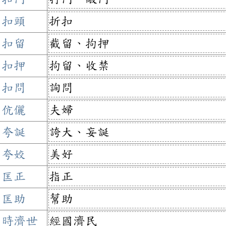
扣頭
折扣
扣留
截留、拘押
扣押
拘留、收禁
扣問
詢問
伉儷
夫婦
夸誕
誇大、妄誕
夸姣
美好
匡正
指正
匡助
幫助
匡時濟世
經國濟民