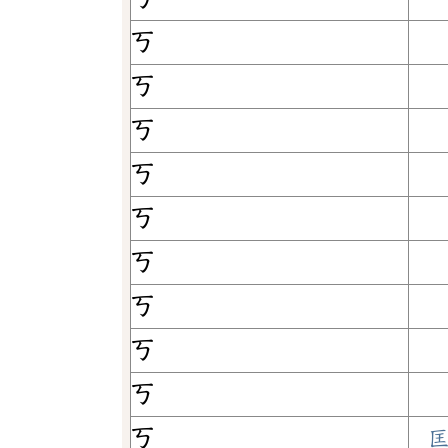
ㄎ
ㄎ
ㄎ
ㄎ
ㄎ
ㄎ
ㄎ
ㄎ
ㄎ
ㄎ