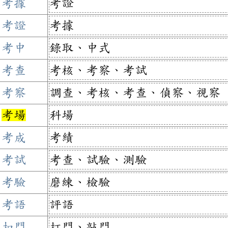
考據
考證
考證
考據
考中
錄取、中式
考查
考核、考察、考試
考察
調查、考核、考查、偵察、視察
考場
科場
考成
考績
考試
考查、試驗、測驗
考驗
磨練、檢驗
考語
評語
扣門
打門、敲門