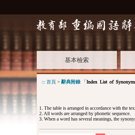
基本檢索
:::
首頁
>
辭典附錄
「
Index List of Synonym
1. The table is arranged in accordance with the text
2. All words are arranged by phonetic sequence.
3. When a word has several meanings, the synonyms