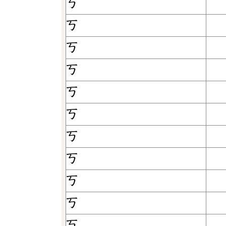
ㄎ
ㄎ
ㄎ
ㄎ
ㄎ
ㄎ
ㄎ
ㄎ
ㄎ
ㄎ
ㄎ