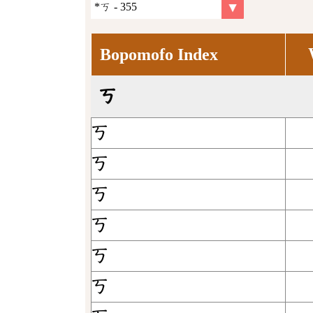
Bopomofo Index
ㄎ
ㄎ
ㄎ
ㄎ
ㄎ
ㄎ
ㄎ