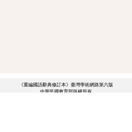
《重編國語辭典修訂本》臺灣學術網路第六版
中華民國教育部版權所有
:::
個資法及隱私聲明
|
辭典公眾授權網
|
意見交流
|
網網相連