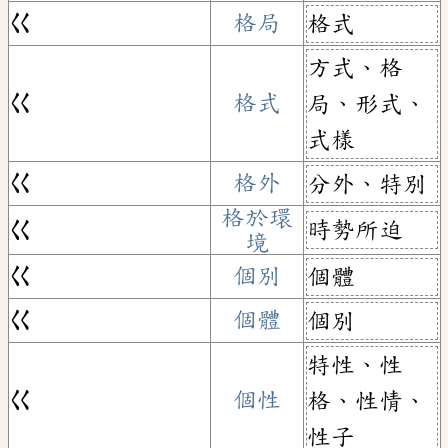
ㄍ
格局
格式
方式、格
ㄍ
格式
局、形式、
式樣
ㄍ
格外
分外、特別
格於環
時勢所迫
ㄍ
境
ㄍ
個別
個體
ㄍ
個體
個別
特性、性
ㄍ
個性
格、性情、
性子