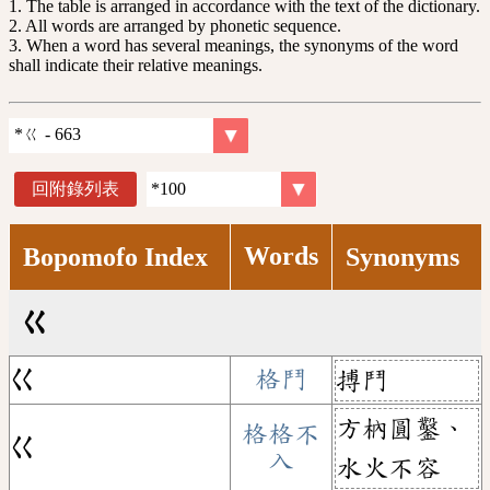
1. The table is arranged in accordance with the text of the dictionary.
2. All words are arranged by phonetic sequence.
3. When a word has several meanings, the synonyms of the word
shall indicate their relative meanings.
回附錄列表
Words
Bopomofo Index
Synonyms
ㄍ
ㄍ
格鬥
搏鬥
方枘圓鑿、
格格不
ㄍ
入
水火不容