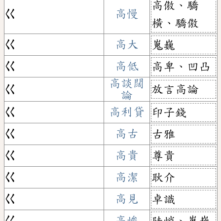
高傲、驕
ㄍ
高慢
橫、驕傲
ㄍ
高大
嵬巍
ㄍ
高低
高卑、凹凸
高談闊
放言高論
ㄍ
論
ㄍ
高利貸
印子錢
ㄍ
高古
古雅
ㄍ
高貴
尊貴
ㄍ
高潔
耿介
ㄍ
高見
卓識
ㄍ
高峻
陡峭、嵬巍