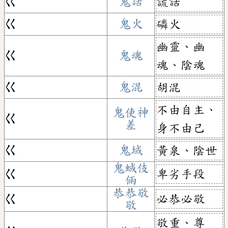
ㄍ
鬼話
謊話
ㄍ
鬼火
磷火
幽靈、幽
ㄍ
鬼魂
魂、陰魂
ㄍ
鬼混
胡混
不由自主、
鬼使神
ㄍ
差
身不由己
ㄍ
鬼域
黃泉、陰世
鬼蜮伎
卑劣手段
ㄍ
倆
恭恭敬
必恭必敬
ㄍ
敬
敬重、尊