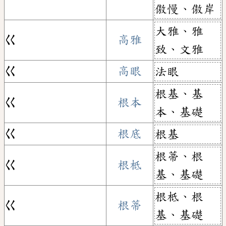
傲慢、傲岸
大雅、雅
ㄍ
高雅
致、文雅
ㄍ
高眼
法眼
根基、基
ㄍ
根本
本、基礎
ㄍ
根底
根基
根蒂、根
ㄍ
根柢
基、基礎
根柢、根
ㄍ
根蒂
基、基礎