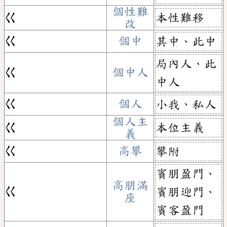
個性難
本性難移
ㄍ
改
ㄍ
個中
其中、此中
局內人、此
ㄍ
個中人
中人
ㄍ
個人
小我、私人
個人主
本位主義
ㄍ
義
ㄍ
高攀
攀附
賓朋盈門、
高朋滿
ㄍ
賓朋迎門、
座
賓客盈門