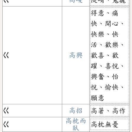
得意、痛
快、開心、
快樂、快
活、歡樂、
ㄍ
高興
歡喜、歡
躍、喜悅、
興奮、怡
悅、愉快、
願意
ㄍ
高招
高著、高作
高枕而
高枕無憂
ㄍ
臥