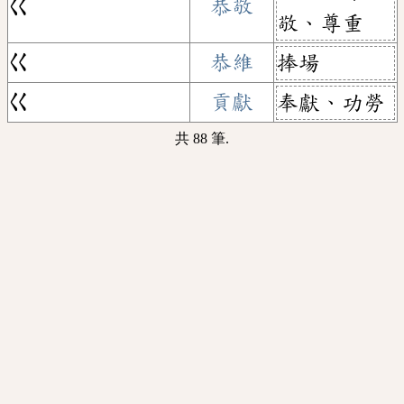
ㄍ
恭敬
敬、尊重
ㄍ
恭維
捧場
ㄍ
貢獻
奉獻、功勞
共 88 筆.