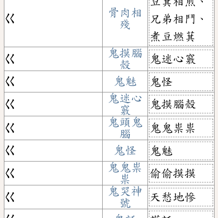
豆萁相煎、
骨肉相
ㄍ
兄弟相鬥、
殘
煮豆燃萁
鬼摸腦
鬼迷心竅
ㄍ
殼
ㄍ
鬼魅
鬼怪
鬼迷心
鬼摸腦殼
ㄍ
竅
鬼頭鬼
鬼鬼祟祟
ㄍ
腦
ㄍ
鬼怪
鬼魅
鬼鬼祟
偷偷摸摸
ㄍ
祟
鬼哭神
天愁地慘
ㄍ
號