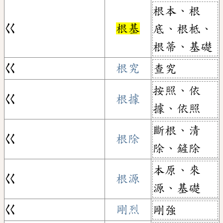
根本、根
ㄍ
根基
底、根柢、
根蒂、基礎
ㄍ
根究
查究
按照、依
ㄍ
根據
據、依照
斷根、清
ㄍ
根除
除、鏟除
本原、來
ㄍ
根源
源、基礎
ㄍ
剛烈
剛強