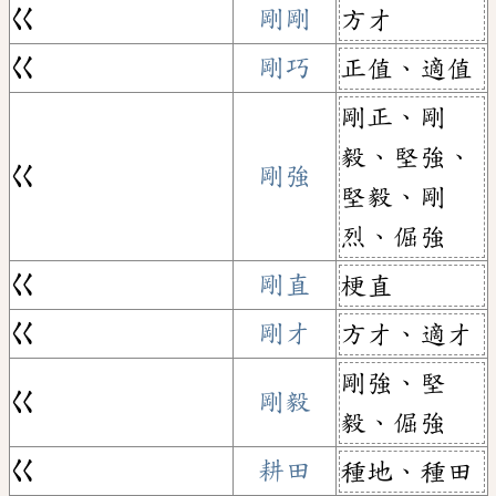
ㄍ
剛剛
方才
ㄍ
剛巧
正值、適值
剛正、剛
毅、堅強、
ㄍ
剛強
堅毅、剛
烈、倔強
ㄍ
剛直
梗直
ㄍ
剛才
方才、適才
剛強、堅
ㄍ
剛毅
毅、倔強
ㄍ
耕田
種地、種田