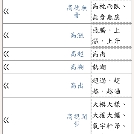
高枕而臥、
高枕無
ㄍ
憂
無憂無慮
飛騰、上
ㄍ
高漲
漲、上升
ㄍ
高超
高尚
ㄍ
高潮
熱潮
超過、超
ㄍ
高出
越、越過
大模大樣、
大搖大擺、
高視闊
ㄍ
步
氣宇軒昂、