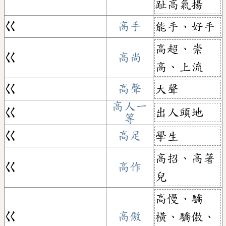
趾高氣揚
ㄍ
高手
能手、好手
高超、崇
ㄍ
高尚
高、上流
ㄍ
高聲
大聲
高人一
出人頭地
ㄍ
等
ㄍ
高足
學生
高招、高著
ㄍ
高作
兒
高慢、驕
ㄍ
高傲
橫、驕傲、