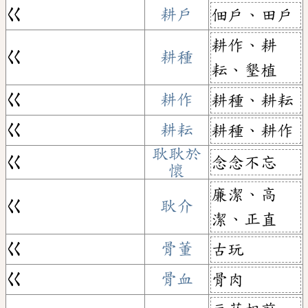
ㄍ
耕戶
佃戶、田戶
耕作、耕
ㄍ
耕種
耘、墾植
ㄍ
耕作
耕種、耕耘
ㄍ
耕耘
耕種、耕作
耿耿於
念念不忘
ㄍ
懷
廉潔、高
ㄍ
耿介
潔、正直
ㄍ
骨董
古玩
ㄍ
骨血
骨肉