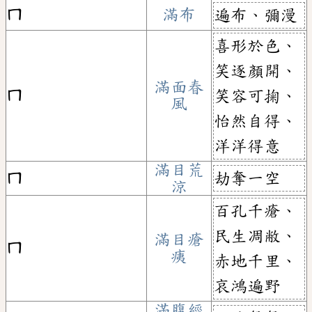
ㄇ
滿布
遍布、彌漫
喜形於色、
笑逐顏開、
滿面春
ㄇ
笑容可掬、
風
怡然自得、
洋洋得意
滿目荒
劫奪一空
ㄇ
涼
百孔千瘡、
民生凋敝、
滿目瘡
ㄇ
痍
赤地千里、
哀鴻遍野
滿腹經