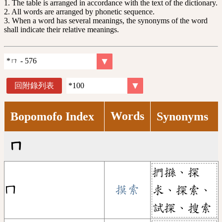
1. The table is arranged in accordance with the text of the dictionary.
2. All words are arranged by phonetic sequence.
3. When a word has several meanings, the synonyms of the word
shall indicate their relative meanings.
回附錄列表
Words
Bopomofo Index
Synonyms
ㄇ
捫搎、探
ㄇ
摸索
求、探索、
試探、搜索