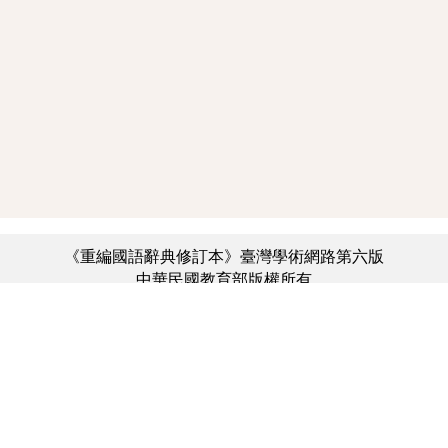
《重編國語辭典修訂本》臺灣學術網路第六版
中華民國教育部版權所有
:::
個資法及隱私聲明
|
辭典公眾授權網
|
意見交流
|
網網相連
三峽總院區地址：新北市三峽區三樹路2號、
︿
臺北院區地址：臺北市大安區和平東路一段179號、