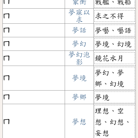
ㄇ
蒙衝
戰艦、戰船
夢寐以
求之不得
ㄇ
求
ㄇ
夢話
夢囈、囈語
ㄇ
夢幻
夢境、幻境
夢幻泡
鏡花水月
ㄇ
影
夢幻、夢
ㄇ
夢境
鄉、幻境
ㄇ
夢鄉
夢境
理想、空
ㄇ
夢想
想、幻想、
妄想