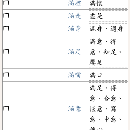
ㄇ
滿腔
滿懷
ㄇ
滿是
盡是
ㄇ
滿身
混身、週身
滿意、得
ㄇ
滿足
意、知足、
饜足
ㄇ
滿嘴
滿口
滿足、得
意、合意、
ㄇ
滿意
愜意、寫
意、中意、
稱心