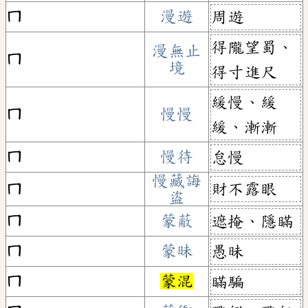
ㄇ
漫遊
周遊
得隴望蜀、
漫無止
ㄇ
境
得寸進尺
緩慢、緩
ㄇ
慢慢
緩、漸漸
ㄇ
慢待
怠慢
慢藏誨
財不露眼
ㄇ
盜
ㄇ
蒙蔽
遮掩、隱瞞
ㄇ
蒙昧
愚昧
ㄇ
蒙混
瞞騙