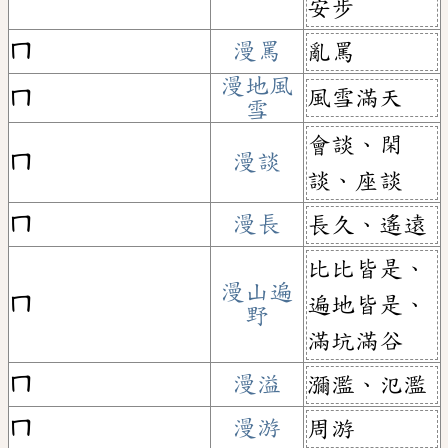
安步
ㄇ
漫罵
亂罵
漫地風
風雪滿天
ㄇ
雪
會談、閑
ㄇ
漫談
談、座談
ㄇ
漫長
長久、遙遠
比比皆是、
漫山遍
ㄇ
遍地皆是、
野
滿坑滿谷
ㄇ
漫溢
瀰濫、氾濫
ㄇ
漫游
周游