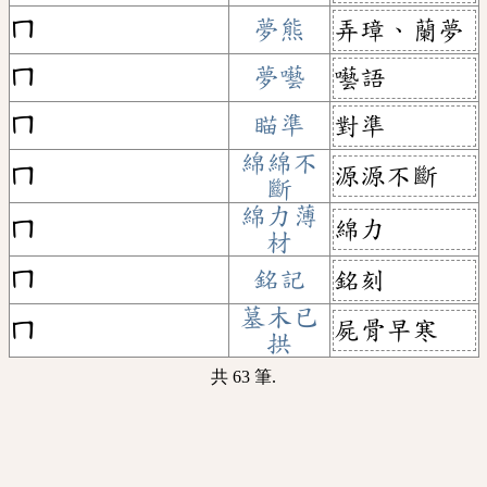
ㄇ
夢熊
弄璋、蘭夢
ㄇ
夢囈
囈語
ㄇ
瞄準
對準
綿綿不
源源不斷
ㄇ
斷
綿力薄
綿力
ㄇ
材
ㄇ
銘記
銘刻
墓木已
屍骨早寒
ㄇ
拱
共 63 筆.