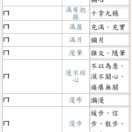
滿有把
十拿九穩
ㄇ
握
ㄇ
滿盈
充滿、充實
ㄇ
滿月
彌月
ㄇ
漫筆
雜文、隨筆
不以為意、
漫不經
ㄇ
漠不關心、
心
痛癢無關
ㄇ
漫布
瀰漫
緩步、信
ㄇ
漫步
步、散步、