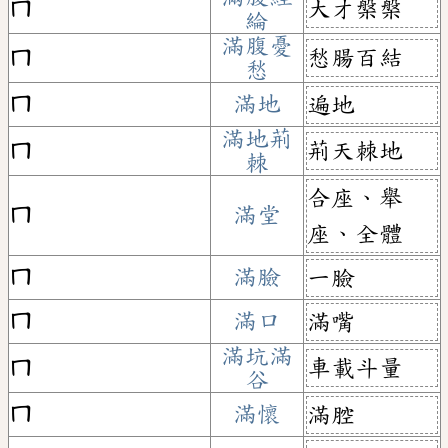
大才槃槃
ㄇ
綸
滿腹憂
愁腸百結
ㄇ
愁
ㄇ
滿地
遍地
滿地荊
荊天棘地
ㄇ
棘
合座、舉
ㄇ
滿堂
座、全體
ㄇ
滿臉
一臉
ㄇ
滿口
滿嘴
滿坑滿
車載斗量
ㄇ
谷
ㄇ
滿懷
滿腔