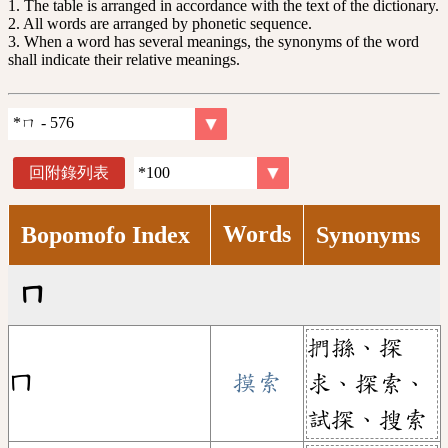
1. The table is arranged in accordance with the text of the dictionary.
2. All words are arranged by phonetic sequence.
3. When a word has several meanings, the synonyms of the word
shall indicate their relative meanings.
回附錄列表
Words
Bopomofo Index
Synonyms
ㄇ
捫搎、探
ㄇ
摸索
求、探索、
試探、搜索