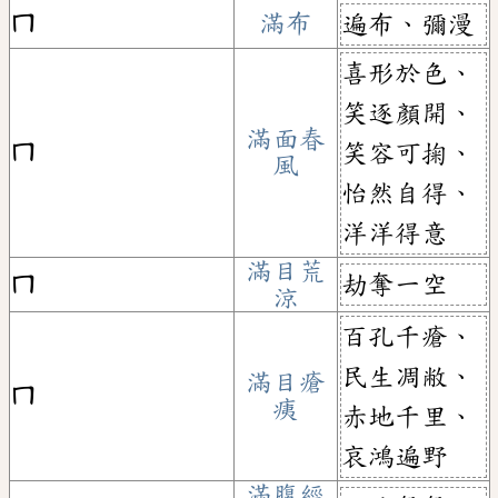
ㄇ
滿布
遍布、彌漫
喜形於色、
笑逐顏開、
滿面春
ㄇ
笑容可掬、
風
怡然自得、
洋洋得意
滿目荒
劫奪一空
ㄇ
涼
百孔千瘡、
民生凋敝、
滿目瘡
ㄇ
痍
赤地千里、
哀鴻遍野
滿腹經