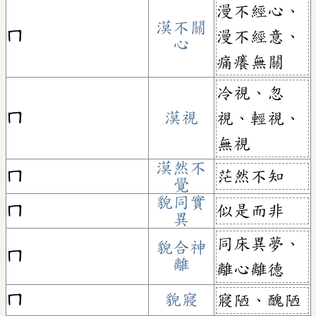
漫不經心、
漠不關
ㄇ
漫不經意、
心
痛癢無關
冷視、忽
ㄇ
漠視
視、輕視、
無視
漠然不
茫然不知
ㄇ
覺
貌同實
似是而非
ㄇ
異
同床異夢、
貌合神
ㄇ
離
離心離德
ㄇ
貌寢
寢陋、醜陋