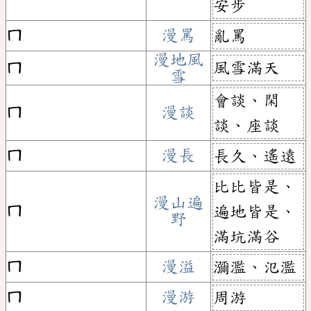
安步
ㄇ
漫罵
亂罵
漫地風
風雪滿天
ㄇ
雪
會談、閑
ㄇ
漫談
談、座談
ㄇ
漫長
長久、遙遠
比比皆是、
漫山遍
ㄇ
遍地皆是、
野
滿坑滿谷
ㄇ
漫溢
瀰濫、氾濫
ㄇ
漫游
周游