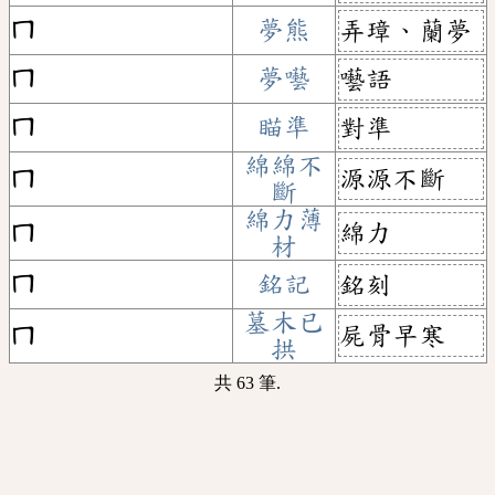
ㄇ
夢熊
弄璋、蘭夢
ㄇ
夢囈
囈語
ㄇ
瞄準
對準
綿綿不
源源不斷
ㄇ
斷
綿力薄
綿力
ㄇ
材
ㄇ
銘記
銘刻
墓木已
屍骨早寒
ㄇ
拱
共 63 筆.