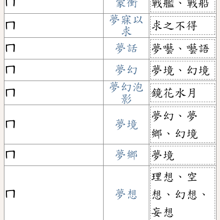
ㄇ
蒙衝
戰艦、戰船
夢寐以
求之不得
ㄇ
求
ㄇ
夢話
夢囈、囈語
ㄇ
夢幻
夢境、幻境
夢幻泡
鏡花水月
ㄇ
影
夢幻、夢
ㄇ
夢境
鄉、幻境
ㄇ
夢鄉
夢境
理想、空
ㄇ
夢想
想、幻想、
妄想