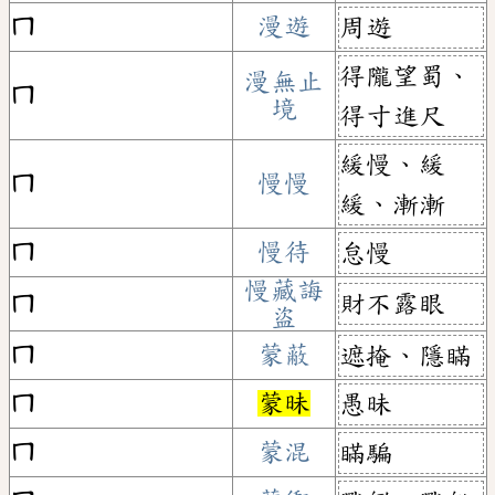
ㄇ
漫遊
周遊
得隴望蜀、
漫無止
ㄇ
境
得寸進尺
緩慢、緩
ㄇ
慢慢
緩、漸漸
ㄇ
慢待
怠慢
慢藏誨
財不露眼
ㄇ
盜
ㄇ
蒙蔽
遮掩、隱瞞
ㄇ
蒙昧
愚昧
ㄇ
蒙混
瞞騙