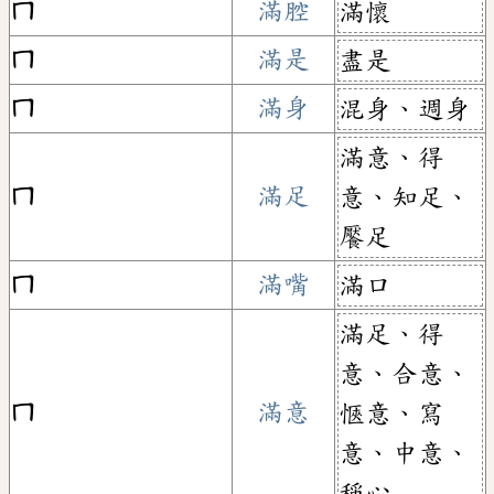
ㄇ
滿腔
滿懷
ㄇ
滿是
盡是
ㄇ
滿身
混身、週身
滿意、得
ㄇ
滿足
意、知足、
饜足
ㄇ
滿嘴
滿口
滿足、得
意、合意、
ㄇ
滿意
愜意、寫
意、中意、
稱心