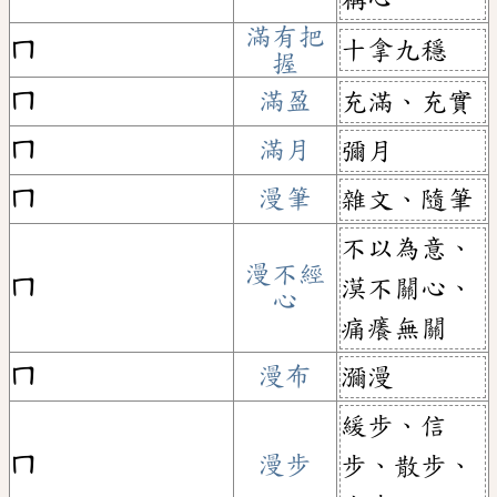
滿有把
十拿九穩
ㄇ
握
ㄇ
滿盈
充滿、充實
ㄇ
滿月
彌月
ㄇ
漫筆
雜文、隨筆
不以為意、
漫不經
ㄇ
漠不關心、
心
痛癢無關
ㄇ
漫布
瀰漫
緩步、信
ㄇ
漫步
步、散步、