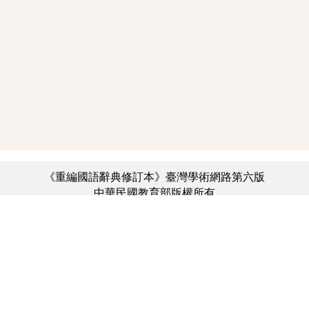
《重編國語辭典修訂本》臺灣學術網路第六版
中華民國教育部版權所有
:::
個資法及隱私聲明
|
辭典公眾授權網
|
意見交流
|
網網相連
三峽總院區地址：新北市三峽區三樹路2號、
︿
臺北院區地址：臺北市大安區和平東路一段179號、