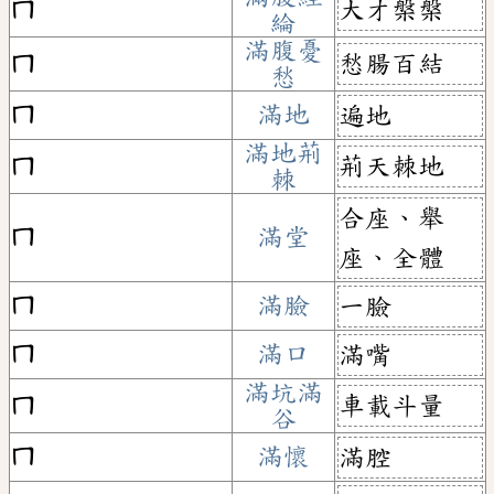
大才槃槃
ㄇ
綸
滿腹憂
愁腸百結
ㄇ
愁
ㄇ
滿地
遍地
滿地荊
荊天棘地
ㄇ
棘
合座、舉
ㄇ
滿堂
座、全體
ㄇ
滿臉
一臉
ㄇ
滿口
滿嘴
滿坑滿
車載斗量
ㄇ
谷
ㄇ
滿懷
滿腔