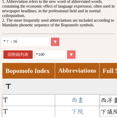
1. Abbreviation refers to the new word of abbreviated words,
containing the economic effect of language expression, often used in
newspaper headlines, in the professional field and in normal
colloquialism.
2. The more frequently used abbreviations are included according to
Mandarin phonetic sequence of the Bopomofo symbols.
回附錄列表
Abbreviations
Bopomofo Index
Full
ㄒ
ㄒ
西畫
西洋
ㄒ
下院
下議