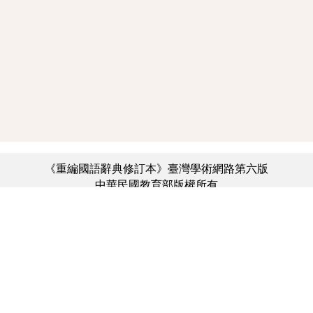
《重編國語辭典修訂本》臺灣學術網路第六版
中華民國教育部版權所有
:::
個資法及隱私聲明
|
辭典公眾授權網
|
意見交流
|
網網相連
三峽總院區地址：新北市三峽區三樹路2號、
︿
臺北院區地址：臺北市大安區和平東路一段179號、