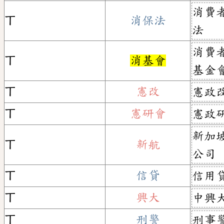
消費
ㄒ
消保法
法
消費
ㄒ
消基會
基金
ㄒ
憲改
憲政
ㄒ
憲研會
憲政
新加
ㄒ
新航
公司
ㄒ
信貸
信用
ㄒ
興大
中興
ㄒ
刑警
刑事