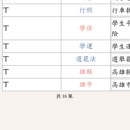
ㄒ
行照
行車
學生
ㄒ
學保
險
ㄒ
學運
學生
ㄒ
選罷法
選舉
ㄒ
雄縣
高雄
ㄒ
雄市
高雄
共 16 筆.