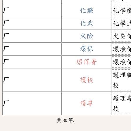
ㄏ
化纖
化學
ㄏ
化武
化學
ㄏ
火險
火災
ㄏ
環保
環境
ㄏ
環保署
環境
護理
ㄏ
護校
校
護理
ㄏ
護專
校
共 30 筆.