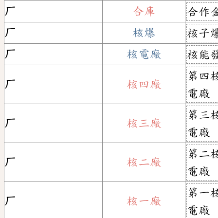
ㄏ
合庫
合作
ㄏ
核爆
核子
ㄏ
核電廠
核能
第四
ㄏ
核四廠
電廠
第三
ㄏ
核三廠
電廠
第二
ㄏ
核二廠
電廠
第一
ㄏ
核一廠
電廠