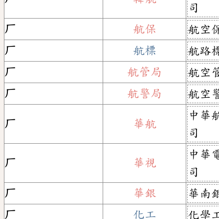
司
ㄏ
航保
航空
ㄏ
航標
航路
ㄏ
航管局
航空
ㄏ
航警局
航空
中華
ㄏ
華航
司
中華
ㄏ
華視
司
ㄏ
華銀
華南
ㄏ
化工
化學