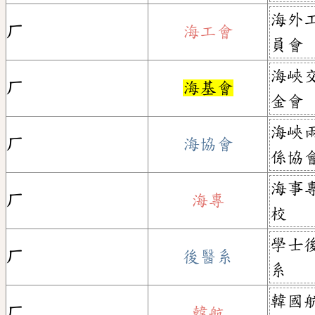
海外
ㄏ
海工會
員會
海峽
ㄏ
海基會
金會
海峽
ㄏ
海協會
係協
海事
ㄏ
海專
校
學士
ㄏ
後醫系
系
韓國
ㄏ
韓航