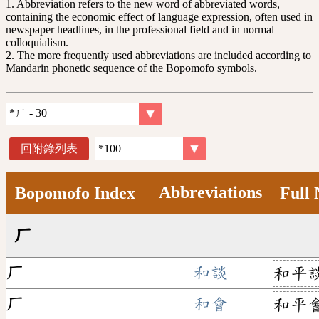
1. Abbreviation refers to the new word of abbreviated words,
containing the economic effect of language expression, often used in
newspaper headlines, in the professional field and in normal
colloquialism.
2. The more frequently used abbreviations are included according to
Mandarin phonetic sequence of the Bopomofo symbols.
回附錄列表
Abbreviations
Bopomofo Index
Full
ㄏ
ㄏ
和談
和平
ㄏ
和會
和平