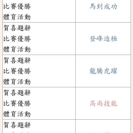
比賽優勝
馬到成功
體育活動
賀喜題辭
比賽優勝
登峰造極
體育活動
賀喜題辭
比賽優勝
龍騰虎躍
體育活動
賀喜題辭
比賽優勝
高尚技能
體育活動
賀喜題辭