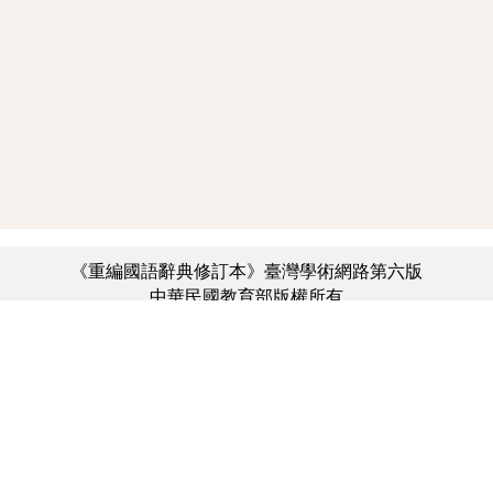
《重編國語辭典修訂本》臺灣學術網路第六版
中華民國教育部版權所有
:::
個資法及隱私聲明
|
辭典公眾授權網
|
意見交流
|
網網相連
三峽總院區地址：新北市三峽區三樹路2號、
︿
臺北院區地址：臺北市大安區和平東路一段179號、