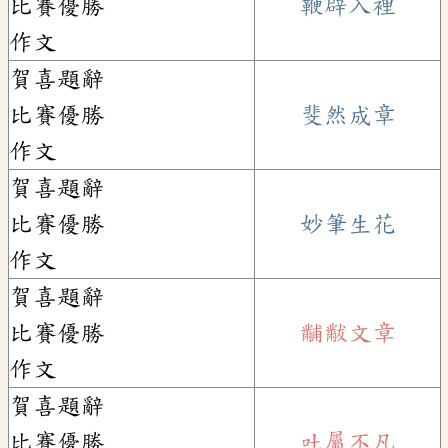
比賽優勝
鞭辟入裡
作文
賀喜題辭
比賽優勝
斐然成章
作文
賀喜題辭
比賽優勝
妙筆生花
作文
賀喜題辭
比賽優勝
黼黻文章
作文
賀喜題辭
比賽優勝
吐屬不凡