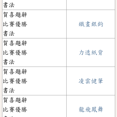
書法
賀喜題辭
比賽優勝
鐵畫銀鉤
書法
賀喜題辭
比賽優勝
力透紙背
書法
賀喜題辭
比賽優勝
凌雲健筆
書法
賀喜題辭
比賽優勝
龍飛鳳舞