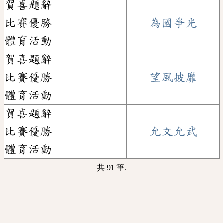
賀喜題辭
比賽優勝
為國爭光
體育活動
賀喜題辭
比賽優勝
望風披靡
體育活動
賀喜題辭
比賽優勝
允文允武
體育活動
共 91 筆.