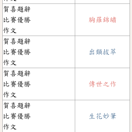
賀喜題辭
比賽優勝
胸羅錦繡
作文
賀喜題辭
比賽優勝
出類拔萃
作文
賀喜題辭
比賽優勝
傳世之作
作文
賀喜題辭
比賽優勝
生花妙筆
作文