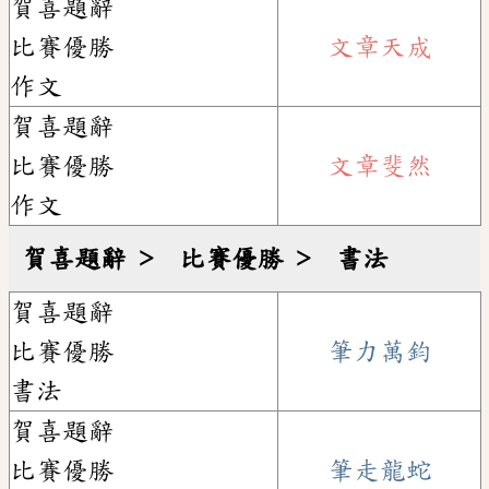
賀喜題辭
比賽優勝
文章天成
作文
賀喜題辭
比賽優勝
文章斐然
作文
賀喜題辭 ﹥ 比賽優勝 ﹥ 書法
賀喜題辭
比賽優勝
筆力萬鈞
書法
賀喜題辭
比賽優勝
筆走龍蛇