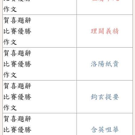
作文
賀喜題辭
比賽優勝
理闢義精
作文
賀喜題辭
比賽優勝
洛陽紙貴
作文
賀喜題辭
比賽優勝
鉤玄提要
作文
賀喜題辭
比賽優勝
含英咀華