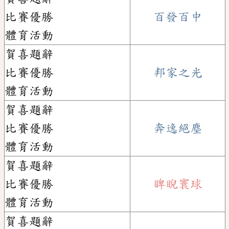
比賽優勝
百發百中
體育活動
賀喜題辭
比賽優勝
邦家之光
體育活動
賀喜題辭
比賽優勝
奔逸絕塵
體育活動
賀喜題辭
比賽優勝
睥睨寰球
體育活動
賀喜題辭