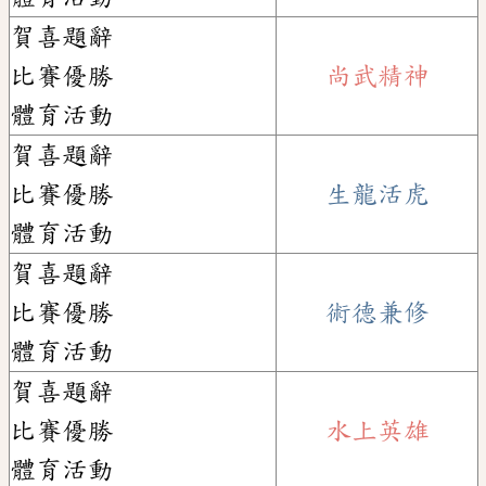
賀喜題辭
比賽優勝
尚武精神
體育活動
賀喜題辭
比賽優勝
生龍活虎
體育活動
賀喜題辭
比賽優勝
術德兼修
體育活動
賀喜題辭
比賽優勝
水上英雄
體育活動