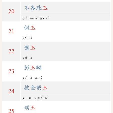
不吝珠
玉
20
ˋ
ˋ
ˋ
ㄅㄨ
ㄌㄧㄣ
ㄓㄨ
ㄩ
佩
玉
21
ˋ
ˋ
ㄆㄟ
ㄩ
盤
玉
22
ˊ
ˋ
ㄆㄢ
ㄩ
彭
玉
麟
23
ˊ
ˋ
ˊ
ㄆㄥ
ㄩ
ㄌㄧㄣ
披金戴
玉
24
ˋ
ˋ
ㄆㄧ
ㄐㄧㄣ
ㄉㄞ
ㄩ
璞
玉
25