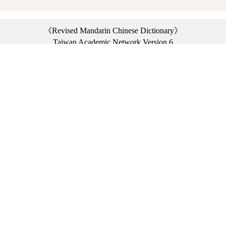
《Revised Mandarin Chinese Dictionary》
Taiwan Academic Network Version 6
©2021 Ministry of Education, R.O.C. All rights reserved.
︿
:::
Privacy statement
|
Dictionary network
|
Opinion exchange
|
Network Links
Headquarters: No. 2, Sanshu Rd., Sanxia Dist., New Taipei City 23703, Taiwan
(R.O.C.)、
Taipei Branch: No. 179, Sec. 1, Heping E. Rd., Daan Dist., Taipei City 10644,
Taiwan (R.O.C.)、
Taichung Branch Offices: No. 67, Shifan St., Fengyuan Dist., Taichung City 42081,
Taiwan (R.O.C.)
Telephone Switchboard：(02)7740-7890、
Fax：(02)7740-7064、
TANet VoIP：9009-7890
Online Users: 2999