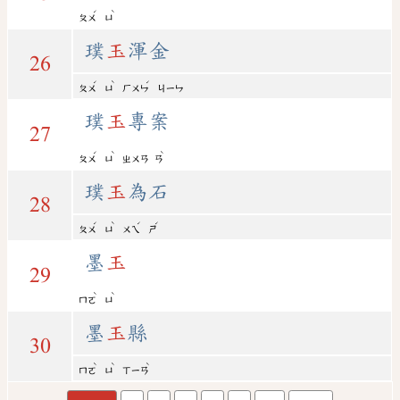
ˊ
ˋ
ㄆㄨ
ㄩ
璞
玉
渾金
26
ˊ
ˋ
ˊ
ㄆㄨ
ㄩ
ㄏㄨㄣ
ㄐㄧㄣ
璞
玉
專案
27
ˊ
ˋ
ˋ
ㄆㄨ
ㄩ
ㄓㄨㄢ
ㄢ
璞
玉
為石
28
ˊ
ˋ
ˊ
ˊ
ㄆㄨ
ㄩ
ㄨㄟ
ㄕ
墨
玉
29
ˋ
ˋ
ㄇㄛ
ㄩ
墨
玉
縣
30
ˋ
ˋ
ˋ
ㄇㄛ
ㄩ
ㄒㄧㄢ