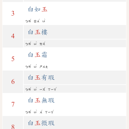
白如
玉
3
ˊ
ˊ
ˋ
ㄅㄞ
ㄖㄨ
ㄩ
白
玉
樓
4
ˊ
ˋ
ˊ
ㄅㄞ
ㄩ
ㄌㄡ
白
玉
霜
5
ˊ
ˋ
ㄅㄞ
ㄩ
ㄕㄨㄤ
白
玉
有瑕
6
ˊ
ˋ
ˇ
ˊ
ㄅㄞ
ㄩ
ㄧㄡ
ㄒㄧㄚ
白
玉
無瑕
7
ˊ
ˋ
ˊ
ˊ
ㄅㄞ
ㄩ
ㄨ
ㄒㄧㄚ
白
玉
微瑕
8