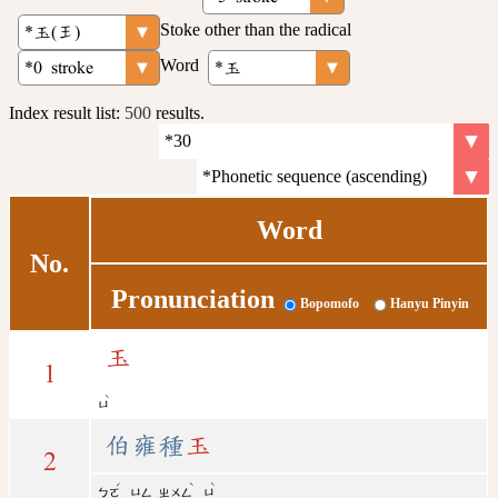
Stoke other than the radical
Word
Index result list:
500
results.
Word
No.
Pronunciation
Bopomofo
Hanyu Pinyin
玉
1
ˋ
ㄩ
伯雍種
玉
2
ˊ
ˋ
ˋ
ㄅㄛ
ㄩㄥ
ㄓㄨㄥ
ㄩ