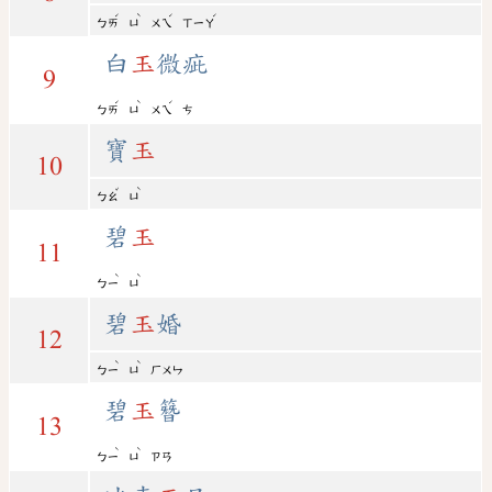
ˊ
ˋ
ˊ
ˊ
ㄅㄞ
ㄩ
ㄨㄟ
ㄒㄧㄚ
白
玉
微疵
9
ˊ
ˋ
ˊ
ㄅㄞ
ㄩ
ㄨㄟ
ㄘ
寶
玉
10
ˇ
ˋ
ㄅㄠ
ㄩ
碧
玉
11
ˋ
ˋ
ㄅㄧ
ㄩ
碧
玉
婚
12
ˋ
ˋ
ㄅㄧ
ㄩ
ㄏㄨㄣ
碧
玉
簪
13
ˋ
ˋ
ㄅㄧ
ㄩ
ㄗㄢ