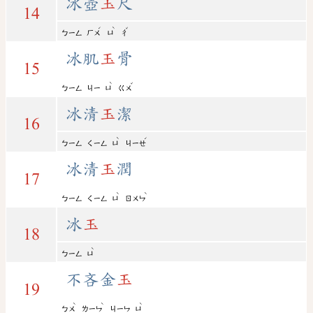
冰壺
玉
尺
14
ˊ
ˋ
ˇ
ㄅㄧㄥ
ㄏㄨ
ㄩ
ㄔ
冰肌
玉
骨
15
ˋ
ˇ
ㄅㄧㄥ
ㄐㄧ
ㄩ
ㄍㄨ
冰清
玉
潔
16
ˋ
ˊ
ㄅㄧㄥ
ㄑㄧㄥ
ㄩ
ㄐㄧㄝ
冰清
玉
潤
17
ˋ
ˋ
ㄅㄧㄥ
ㄑㄧㄥ
ㄩ
ㄖㄨㄣ
冰
玉
18
ˋ
ㄅㄧㄥ
ㄩ
不吝金
玉
19
ˋ
ˋ
ˋ
ㄅㄨ
ㄌㄧㄣ
ㄐㄧㄣ
ㄩ