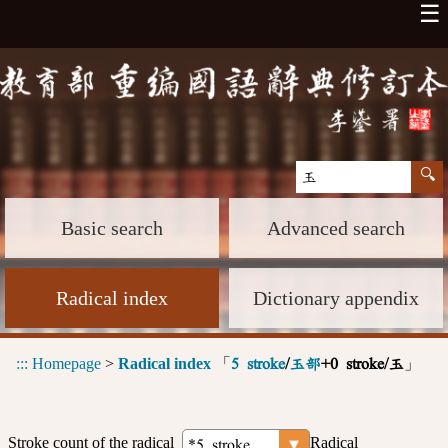
☰
Basic search
Advanced search
Radical index
Dictionary appendix
:::
Homepage
>
Radical index
「
」
5 stroke
/
玉部
+0 stroke/玉
Stroke count of the radical
Radical