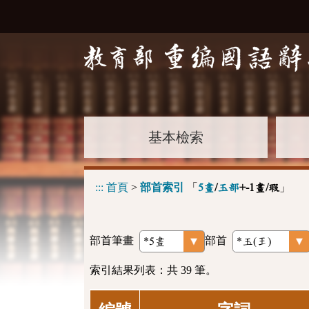
基本檢索
:::
首頁
>
部首索引
「
」
5畫
/
玉部
+-1畫/瑕
部首筆畫
部首
索引結果列表：共 39 筆。