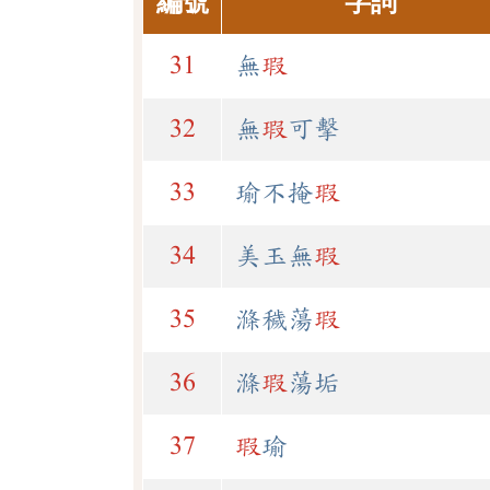
編號
字詞
31
無
瑕
32
無
瑕
可擊
33
瑜不掩
瑕
34
美玉無
瑕
35
滌穢蕩
瑕
36
滌
瑕
蕩垢
37
瑕
瑜