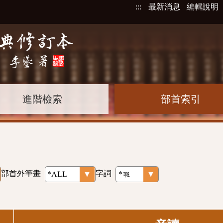
:::
最新消息
編輯說明
進階檢索
部首索引
部首外筆畫
字詞