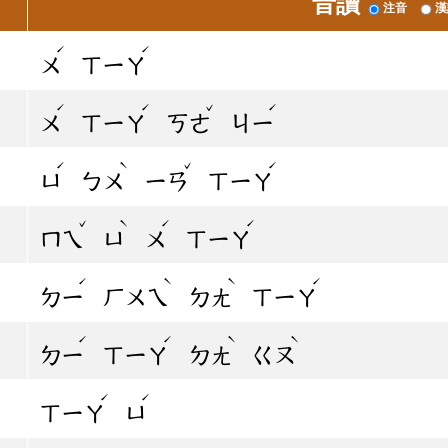
音讀
注音
漢
ˊ
ˊ
ㄨ
ㄒㄧㄚ
ˊ
ˊ
ˇ
ˊ
ㄨ
ㄒㄧㄚ
ㄎㄜ
ㄐㄧ
ˊ
ˋ
ˇ
ˊ
ㄩ
ㄅㄨ
ㄧㄢ
ㄒㄧㄚ
ˇ
ˋ
ˊ
ˊ
ㄇㄟ
ㄩ
ㄨ
ㄒㄧㄚ
ˊ
ˋ
ˋ
ˊ
ㄉㄧ
ㄏㄨㄟ
ㄉㄤ
ㄒㄧㄚ
ˊ
ˊ
ˋ
ˋ
ㄉㄧ
ㄒㄧㄚ
ㄉㄤ
ㄍㄡ
ˊ
ˊ
ㄒㄧㄚ
ㄩ