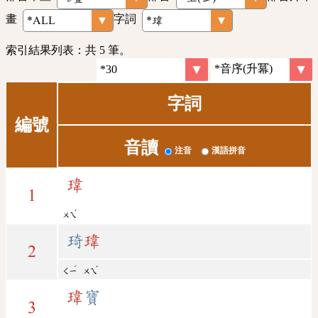
畫
字詞
索引結果列表：共 5 筆。
字詞
編號
音讀
注音
漢語拼音
瑋
1
ˇ
ㄨㄟ
琦
瑋
2
ˊ
ˇ
ㄑㄧ
ㄨㄟ
瑋
寶
3