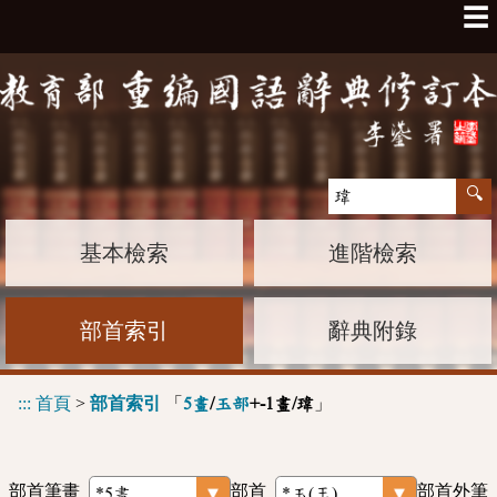
☰
基本檢索
進階檢索
部首索引
辭典附錄
:::
首頁
>
部首索引
「
」
5畫
/
玉部
+-1畫/瑋
部首筆畫
部首
部首外筆