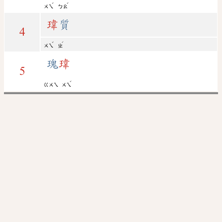
ˇ
ˇ
ㄨㄟ
ㄅㄠ
瑋
質
4
ˇ
ˊ
ㄨㄟ
ㄓ
瑰
瑋
5
ˇ
ㄍㄨㄟ
ㄨㄟ