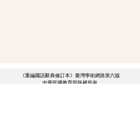
《重編國語辭典修訂本》臺灣學術網路第六版
中華民國教育部版權所有
:::
個資法及隱私聲明
|
辭典公眾授權網
|
意見交流
|
網網相連
三峽總院區地址：新北市三峽區三樹路2號、
︿
臺北院區地址：臺北市大安區和平東路一段179號、