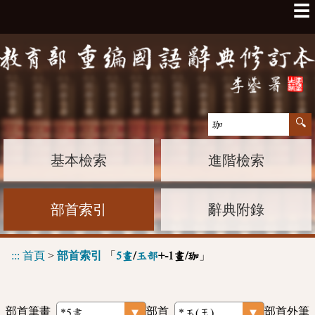
☰
基本檢索
進階檢索
部首索引
辭典附錄
:::
首頁
>
部首索引
「
」
5畫
/
玉部
+-1畫/珈
部首筆畫
部首
部首外筆