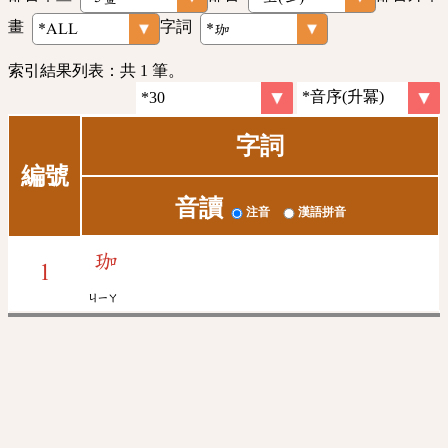
畫
字詞
索引結果列表：共 1 筆。
字詞
編號
音讀
注音
漢語拼音
珈
1
ㄐㄧㄚ