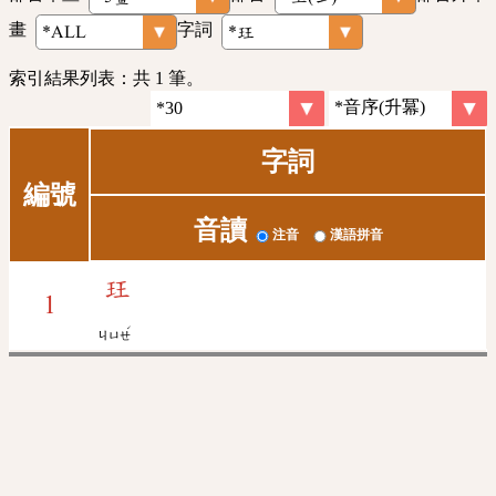
畫
字詞
索引結果列表：共 1 筆。
字詞
編號
音讀
注音
漢語拼音
玨
1
ˊ
ㄐㄩㄝ