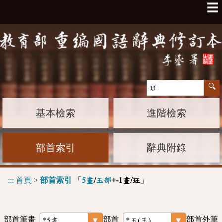
☰
基本檢索
進階檢索
部首索引
辭典附錄
:::
首頁
>
部首索引
「
」
5畫
/
玉部
+-1畫/玨
部首筆畫
部首
部首外筆