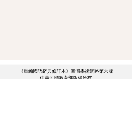
《重編國語辭典修訂本》臺灣學術網路第六版
中華民國教育部版權所有
:::
個資法及隱私聲明
|
辭典公眾授權網
|
意見交流
|
網網相連
三峽總院區地址：新北市三峽區三樹路2號、
︿
臺北院區地址：臺北市大安區和平東路一段179號、