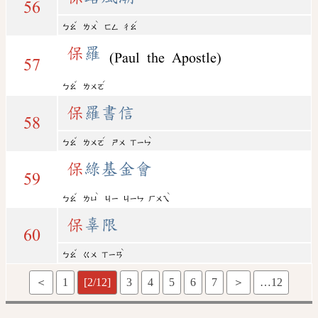
56
ˇ
ˋ
ˊ
ㄅㄠ
ㄌㄨ
ㄈㄥ
ㄔㄠ
保
羅
(Paul the Apostle)
57
ˇ
ˊ
ㄅㄠ
ㄌㄨㄛ
保
羅書信
58
ˇ
ˊ
ˋ
ㄅㄠ
ㄌㄨㄛ
ㄕㄨ
ㄒㄧㄣ
保
綠基金會
59
ˇ
ˋ
ˋ
ㄅㄠ
ㄌㄩ
ㄐㄧ
ㄐㄧㄣ
ㄏㄨㄟ
保
辜限
60
ˇ
ˋ
ㄅㄠ
ㄍㄨ
ㄒㄧㄢ
＜
1
[2/12]
3
4
5
6
7
＞
…12