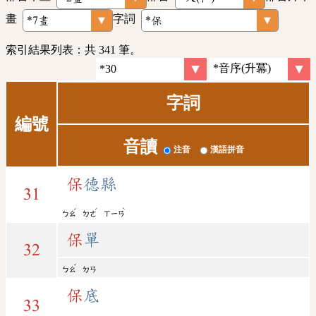
畫
字詞
索引結果列表：共 341 筆。
字詞
編號
音讀
注音
漢語拼音
保
德縣
31
ˇ
ˊ
ˋ
ㄅㄠ
ㄉㄜ
ㄒㄧㄢ
保
單
32
ˇ
ㄅㄠ
ㄉㄢ
保
底
33