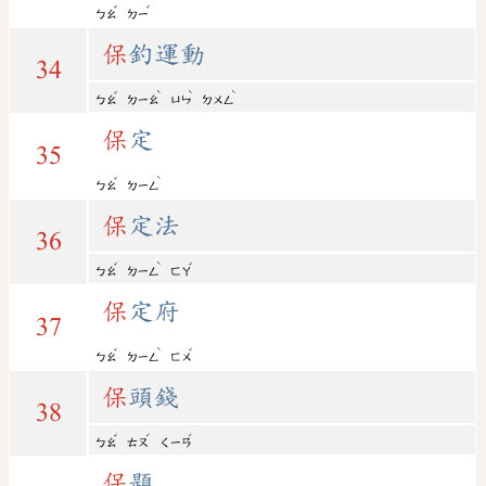
ˇ
ˇ
ㄅㄠ
ㄉㄧ
保
釣運動
34
ˇ
ˋ
ˋ
ˋ
ㄅㄠ
ㄉㄧㄠ
ㄩㄣ
ㄉㄨㄥ
保
定
35
ˇ
ˋ
ㄅㄠ
ㄉㄧㄥ
保
定法
36
ˇ
ˋ
ˇ
ㄅㄠ
ㄉㄧㄥ
ㄈㄚ
保
定府
37
ˇ
ˋ
ˇ
ㄅㄠ
ㄉㄧㄥ
ㄈㄨ
保
頭錢
38
ˇ
ˊ
ˊ
ㄅㄠ
ㄊㄡ
ㄑㄧㄢ
保
題