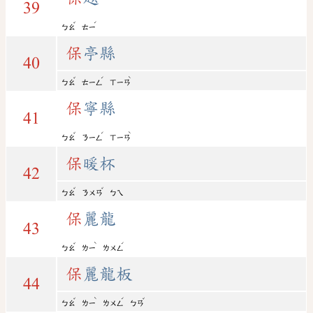
39
ˇ
ˊ
ㄅㄠ
ㄊㄧ
保
亭縣
40
ˇ
ˊ
ˋ
ㄅㄠ
ㄊㄧㄥ
ㄒㄧㄢ
保
寧縣
41
ˇ
ˊ
ˋ
ㄅㄠ
ㄋㄧㄥ
ㄒㄧㄢ
保
暖杯
42
ˇ
ˇ
ㄅㄠ
ㄋㄨㄢ
ㄅㄟ
保
麗龍
43
ˇ
ˋ
ˊ
ㄅㄠ
ㄌㄧ
ㄌㄨㄥ
保
麗龍板
44
ˇ
ˋ
ˊ
ˇ
ㄅㄠ
ㄌㄧ
ㄌㄨㄥ
ㄅㄢ