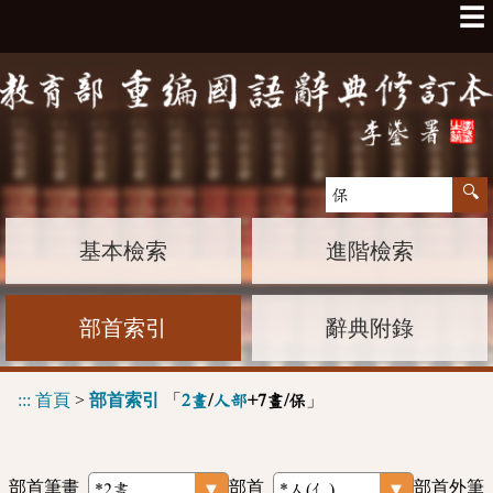
☰
基本檢索
進階檢索
部首索引
辭典附錄
:::
首頁
>
部首索引
「
」
2畫
/
人部
+7畫/保
部首筆畫
部首
部首外筆