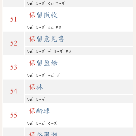
ˇ
ˊ
ˋ
ㄅㄠ
ㄌㄧㄡ
ㄑㄩ
ㄒㄧㄢ
保
留徵收
51
ˇ
ˊ
ㄅㄠ
ㄌㄧㄡ
ㄓㄥ
ㄕㄡ
保
留意見書
52
ˇ
ˊ
ˋ
ˋ
ㄅㄠ
ㄌㄧㄡ
ㄧ
ㄐㄧㄢ
ㄕㄨ
保
留盈餘
53
ˇ
ˊ
ˊ
ˊ
ㄅㄠ
ㄌㄧㄡ
ㄧㄥ
ㄩ
保
林
54
ˇ
ˊ
ㄅㄠ
ㄌㄧㄣ
保
齡球
55
ˇ
ˊ
ˊ
ㄅㄠ
ㄌㄧㄥ
ㄑㄧㄡ
保
路風潮