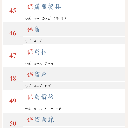
保
麗龍餐具
45
ˇ
ˋ
ˊ
ˋ
ㄅㄠ
ㄌㄧ
ㄌㄨㄥ
ㄘㄢ
ㄐㄩ
保
留
46
ˇ
ˊ
ㄅㄠ
ㄌㄧㄡ
保
留林
47
ˇ
ˊ
ˊ
ㄅㄠ
ㄌㄧㄡ
ㄌㄧㄣ
保
留戶
48
ˇ
ˊ
ˋ
ㄅㄠ
ㄌㄧㄡ
ㄏㄨ
保
留價格
49
ˇ
ˊ
ˋ
ˊ
ㄅㄠ
ㄌㄧㄡ
ㄐㄧㄚ
ㄍㄜ
保
留曲線
50