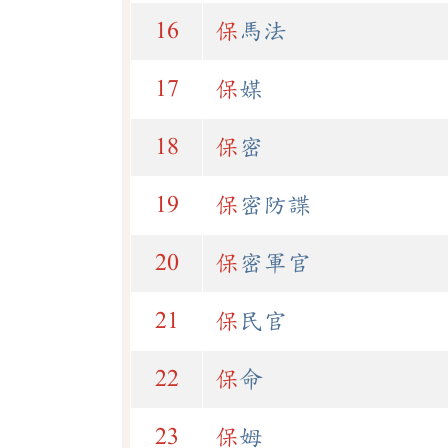
16
保
馬法
17
保
媒
18
保
密
19
保
密防諜
20
保
密軍官
21
保
民官
22
保
命
23
保
姆