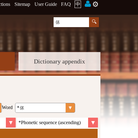
⚙️
ctions
Sitemap
User Guide
FAQ
中
Dictionary appendix
Word