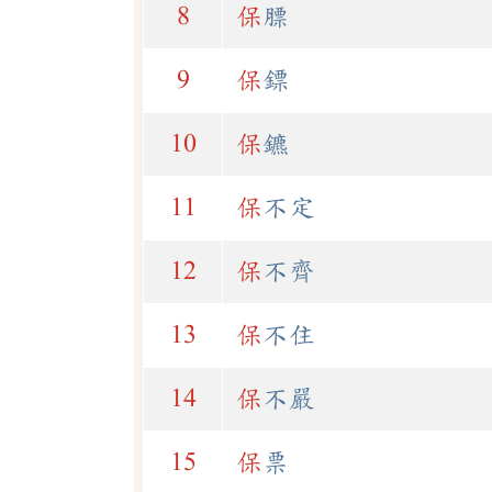
8
保
膘
9
保
鏢
10
保
鑣
11
保
不定
12
保
不齊
13
保
不住
14
保
不嚴
15
保
票