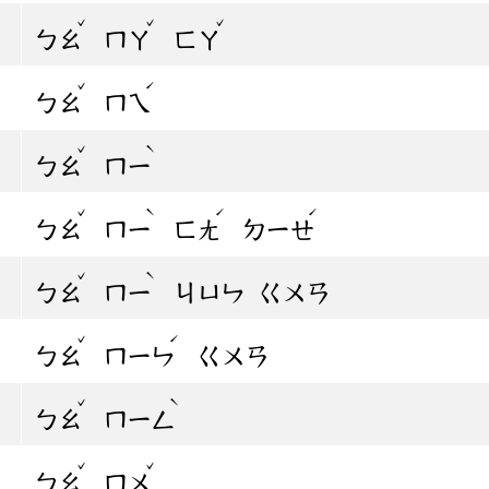
ˇ
ˇ
ˇ
ㄅㄠ
ㄇㄚ
ㄈㄚ
ˇ
ˊ
ㄅㄠ
ㄇㄟ
ˇ
ˋ
ㄅㄠ
ㄇㄧ
ˇ
ˋ
ˊ
ˊ
ㄅㄠ
ㄇㄧ
ㄈㄤ
ㄉㄧㄝ
ˇ
ˋ
ㄅㄠ
ㄇㄧ
ㄐㄩㄣ
ㄍㄨㄢ
ˇ
ˊ
ㄅㄠ
ㄇㄧㄣ
ㄍㄨㄢ
ˇ
ˋ
ㄅㄠ
ㄇㄧㄥ
ˇ
ˇ
ㄅㄠ
ㄇㄨ