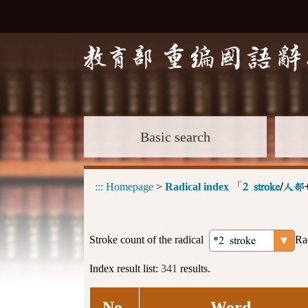
Basic search
:::
Homepage
>
Radical index
「
2 stroke
/
人部
Stroke count of the radical
Ra
Index result list:
341
results.
No.
Word