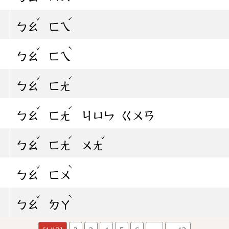
ˇ
ˊ
ㄅㄠ
ㄈㄟ
ˇ
ˋ
ㄅㄠ
ㄈㄟ
ˇ
ˊ
ㄅㄠ
ㄈㄤ
ˇ
ˊ
ㄅㄠ
ㄈㄤ
ㄐㄩㄣ
ㄍㄨㄢ
ˇ
ˊ
ˇ
ㄅㄠ
ㄈㄤ
ㄨㄤ
ˇ
ˋ
ㄅㄠ
ㄈㄨ
ˇ
ˋ
ㄅㄠ
ㄉㄚ