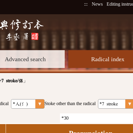
:::
News
Editing instru
Advanced search
Radical index
」
+7 stroke/保
dical
Stoke other than the radical