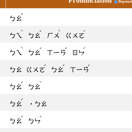
Pronunciation
Bopomo
ˇ
ㄅㄠ
ˋ
ˇ
ˋ
ˊ
ㄅㄟ
ㄅㄠ
ㄏㄨ
ㄍㄨㄛ
ˋ
ˇ
ˇ
ˊ
ㄅㄟ
ㄅㄠ
ㄒㄧㄢ
ㄖㄣ
ˇ
ˇ
ˇ
ㄅㄠ
ㄍㄨㄛ
ㄅㄠ
ㄒㄧㄢ
ˇ
ˋ
ㄅㄠ
ㄅㄠ
ˇ
ㄅㄠ
˙ㄅㄠ
ˇ
ˇ
ㄅㄠ
ㄅㄣ