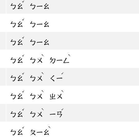
ˇ
ㄅㄠ
ㄅㄧㄠ
ˇ
ㄅㄠ
ㄅㄧㄠ
ˇ
ㄅㄠ
ㄅㄧㄠ
ˇ
ˋ
ˋ
ㄅㄠ
ㄅㄨ
ㄉㄧㄥ
ˇ
ˋ
ˊ
ㄅㄠ
ㄅㄨ
ㄑㄧ
ˇ
ˋ
ˋ
ㄅㄠ
ㄅㄨ
ㄓㄨ
ˇ
ˋ
ˊ
ㄅㄠ
ㄅㄨ
ㄧㄢ
ˇ
ˋ
ㄅㄠ
ㄆㄧㄠ