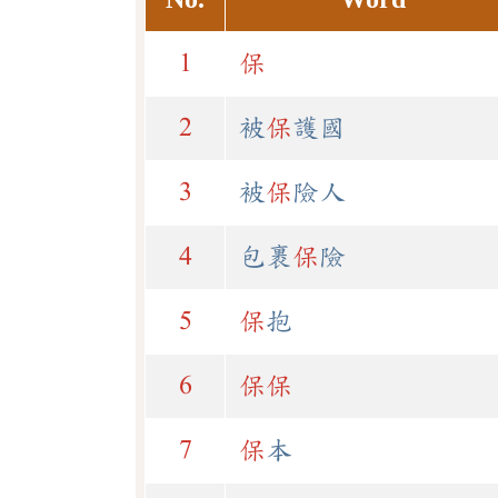
1
保
2
被
保
護國
3
被
保
險人
4
包裹
保
險
5
保
抱
6
保
保
7
保
本