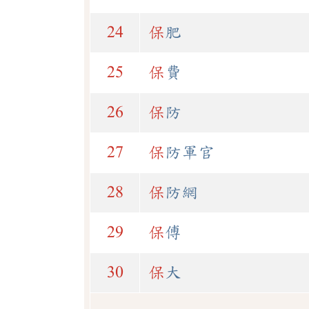
24
保
肥
25
保
費
26
保
防
27
保
防軍官
28
保
防網
29
保
傅
30
保
大