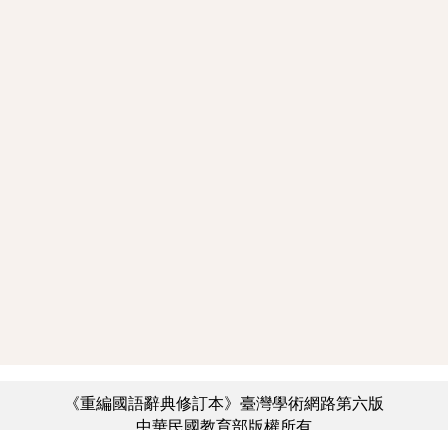
《重編國語辭典修訂本》臺灣學術網路第六版
中華民國教育部版權所有