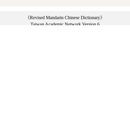
《Revised Mandarin Chinese Dictionary》
Taiwan Academic Network Version 6
©2021 Ministry of Education, R.O.C. All rights reserved.
︿
:::
Privacy statement
|
Dictionary network
|
Opinion exchange
|
Network Links
Headquarters: No. 2, Sanshu Rd., Sanxia Dist., New Taipei City 23703, Taiwan
(R.O.C.)、
Taipei Branch: No. 179, Sec. 1, Heping E. Rd., Daan Dist., Taipei City 10644,
Taiwan (R.O.C.)、
Taichung Branch Offices: No. 67, Shifan St., Fengyuan Dist., Taichung City 42081,
Taiwan (R.O.C.)
Telephone Switchboard：(02)7740-7890、
Fax：(02)7740-7064、
TANet VoIP：9009-7890
Online Users: 3722