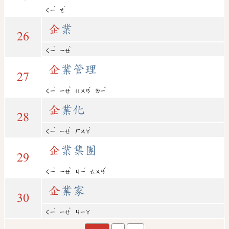
ˋ
ˊ
ㄑㄧ
ㄜ
企
業
26
ˋ
ˋ
ㄑㄧ
ㄧㄝ
企
業管理
27
ˋ
ˋ
ˇ
ˇ
ㄑㄧ
ㄧㄝ
ㄍㄨㄢ
ㄌㄧ
企
業化
28
ˋ
ˋ
ˋ
ㄑㄧ
ㄧㄝ
ㄏㄨㄚ
企
業集團
29
ˋ
ˋ
ˊ
ˊ
ㄑㄧ
ㄧㄝ
ㄐㄧ
ㄊㄨㄢ
企
業家
30
ˋ
ˋ
ㄑㄧ
ㄧㄝ
ㄐㄧㄚ