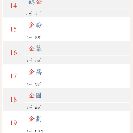
鶴
企
14
ˋ
ˋ
ㄏㄜ
ㄑㄧ
企
盼
15
ˋ
ˋ
ㄑㄧ
ㄆㄢ
企
慕
16
ˋ
ˋ
ㄑㄧ
ㄇㄨ
企
禱
17
ˋ
ˇ
ㄑㄧ
ㄉㄠ
企
圖
18
ˋ
ˊ
ㄑㄧ
ㄊㄨ
企
劃
19
ˋ
ˋ
ㄑㄧ
ㄏㄨㄚ