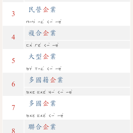
民營
企
業
3
ˊ
ˊ
ˋ
ˋ
ㄇㄧㄣ
ㄧㄥ
ㄑㄧ
ㄧㄝ
複合
企
業
4
ˋ
ˊ
ˋ
ˋ
ㄈㄨ
ㄏㄜ
ㄑㄧ
ㄧㄝ
大型
企
業
5
ˋ
ˊ
ˋ
ˋ
ㄉㄚ
ㄒㄧㄥ
ㄑㄧ
ㄧㄝ
多國籍
企
業
6
ˊ
ˊ
ˋ
ˋ
ㄉㄨㄛ
ㄍㄨㄛ
ㄐㄧ
ㄑㄧ
ㄧㄝ
多國
企
業
7
ˊ
ˋ
ˋ
ㄉㄨㄛ
ㄍㄨㄛ
ㄑㄧ
ㄧㄝ
聯合
企
業
8