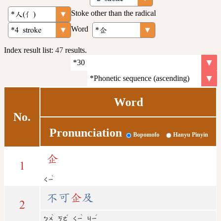
Stoke other than the radical
Word
Index result list:
47
results.
Word
No.
Pronunciation
Bopomofo
Hanyu Pinyin
企
1
ˋ
ㄑㄧ
不可
企
及
2
ˋ
ˇ
ˋ
ˊ
ㄅㄨ
ㄎㄜ
ㄑㄧ
ㄐㄧ