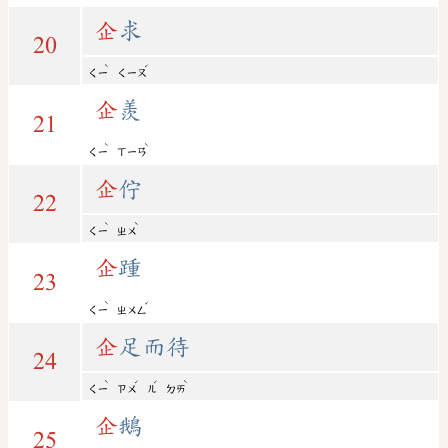
企
求
20
ˋ
ˊ
ㄑㄧ
ㄑㄧㄡ
企
羨
21
ˋ
ˋ
ㄑㄧ
ㄒㄧㄢ
企
佇
22
ˋ
ˋ
ㄑㄧ
ㄓㄨ
企
踵
23
ˋ
ˇ
ㄑㄧ
ㄓㄨㄥ
企
足而待
24
ˋ
ˊ
ˊ
ˋ
ㄑㄧ
ㄗㄨ
ㄦ
ㄉㄞ
企
鵝
25