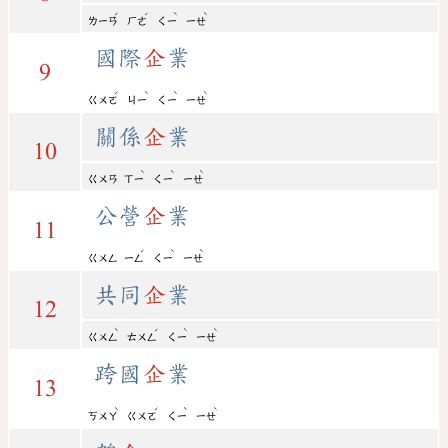
ˊ
ˊ
ˋ
ˋ
ㄌㄧㄢ
ㄏㄜ
ㄑㄧ
ㄧㄝ
國際
企
業
9
ˊ
ˋ
ˋ
ˋ
ㄍㄨㄛ
ㄐㄧ
ㄑㄧ
ㄧㄝ
關係
企
業
10
ˋ
ˋ
ˋ
ㄍㄨㄢ
ㄒㄧ
ㄑㄧ
ㄧㄝ
公營
企
業
11
ˊ
ˋ
ˋ
ㄍㄨㄥ
ㄧㄥ
ㄑㄧ
ㄧㄝ
共同
企
業
12
ˋ
ˊ
ˋ
ˋ
ㄍㄨㄥ
ㄊㄨㄥ
ㄑㄧ
ㄧㄝ
跨國
企
業
13
ˋ
ˊ
ˋ
ˋ
ㄎㄨㄚ
ㄍㄨㄛ
ㄑㄧ
ㄧㄝ