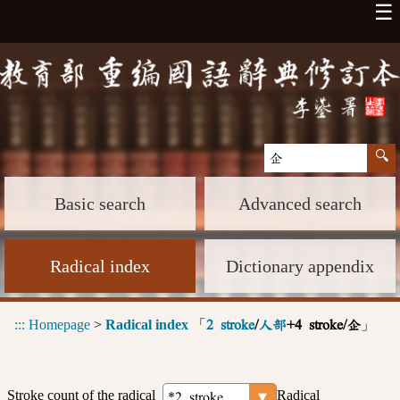
☰
Basic search
Advanced search
Radical index
Dictionary appendix
:::
Homepage
>
Radical index
「
」
2 stroke
/
人部
+4 stroke/企
Stroke count of the radical
Radical