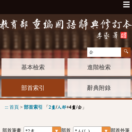
☰
基本檢索
進階檢索
部首索引
辭典附錄
:::
首頁
>
部首索引
「
」
2畫
/
人部
+4畫/企
部首筆畫
部首
部首外筆