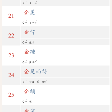
ˋ
ˊ
ㄑㄧ
ㄑㄧㄡ
企
羨
21
ˋ
ˋ
ㄑㄧ
ㄒㄧㄢ
企
佇
22
ˋ
ˋ
ㄑㄧ
ㄓㄨ
企
踵
23
ˋ
ˇ
ㄑㄧ
ㄓㄨㄥ
企
足而待
24
ˋ
ˊ
ˊ
ˋ
ㄑㄧ
ㄗㄨ
ㄦ
ㄉㄞ
企
鵝
25
ˋ
ˊ
ㄑㄧ
ㄜ
企
業