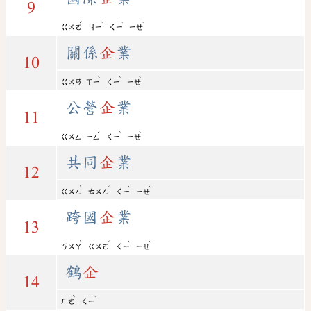
9
ˊ
ˋ
ˋ
ˋ
ㄍㄨㄛ
ㄐㄧ
ㄑㄧ
ㄧㄝ
關係
企
業
10
ˋ
ˋ
ˋ
ㄍㄨㄢ
ㄒㄧ
ㄑㄧ
ㄧㄝ
公營
企
業
11
ˊ
ˋ
ˋ
ㄍㄨㄥ
ㄧㄥ
ㄑㄧ
ㄧㄝ
共同
企
業
12
ˋ
ˊ
ˋ
ˋ
ㄍㄨㄥ
ㄊㄨㄥ
ㄑㄧ
ㄧㄝ
跨國
企
業
13
ˋ
ˊ
ˋ
ˋ
ㄎㄨㄚ
ㄍㄨㄛ
ㄑㄧ
ㄧㄝ
鶴
企
14
ˋ
ˋ
ㄏㄜ
ㄑㄧ