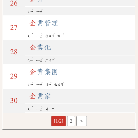
26
ˋ
ˋ
ㄑㄧ
ㄧㄝ
企
業管理
27
ˋ
ˋ
ˇ
ˇ
ㄑㄧ
ㄧㄝ
ㄍㄨㄢ
ㄌㄧ
企
業化
28
ˋ
ˋ
ˋ
ㄑㄧ
ㄧㄝ
ㄏㄨㄚ
企
業集團
29
ˋ
ˋ
ˊ
ˊ
ㄑㄧ
ㄧㄝ
ㄐㄧ
ㄊㄨㄢ
企
業家
30
ˋ
ˋ
ㄑㄧ
ㄧㄝ
ㄐㄧㄚ
[1/2]
2
＞