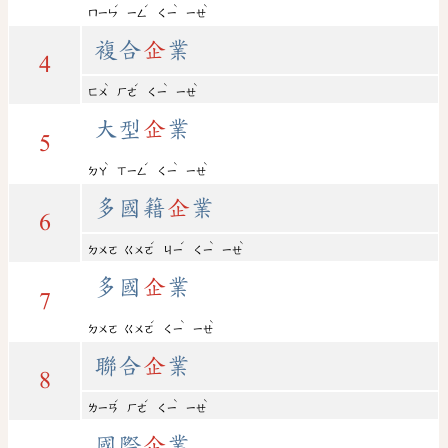
ˊ
ˊ
ˋ
ˋ
ㄇㄧㄣ
ㄧㄥ
ㄑㄧ
ㄧㄝ
複合
企
業
4
ˋ
ˊ
ˋ
ˋ
ㄈㄨ
ㄏㄜ
ㄑㄧ
ㄧㄝ
大型
企
業
5
ˋ
ˊ
ˋ
ˋ
ㄉㄚ
ㄒㄧㄥ
ㄑㄧ
ㄧㄝ
多國籍
企
業
6
ˊ
ˊ
ˋ
ˋ
ㄉㄨㄛ
ㄍㄨㄛ
ㄐㄧ
ㄑㄧ
ㄧㄝ
多國
企
業
7
ˊ
ˋ
ˋ
ㄉㄨㄛ
ㄍㄨㄛ
ㄑㄧ
ㄧㄝ
聯合
企
業
8
ˊ
ˊ
ˋ
ˋ
ㄌㄧㄢ
ㄏㄜ
ㄑㄧ
ㄧㄝ
國際
企
業