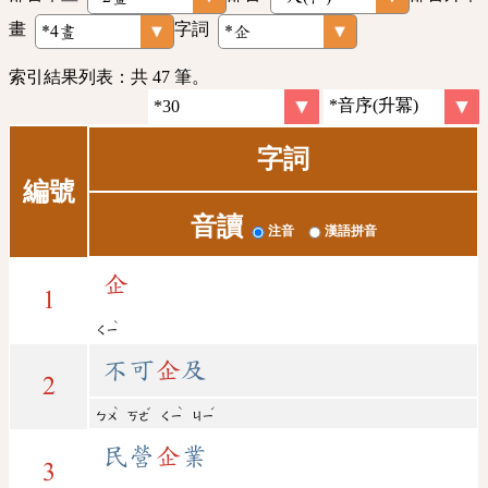
畫
字詞
索引結果列表：共 47 筆。
字詞
編號
音讀
注音
漢語拼音
企
1
ˋ
ㄑㄧ
不可
企
及
2
ˋ
ˇ
ˋ
ˊ
ㄅㄨ
ㄎㄜ
ㄑㄧ
ㄐㄧ
民營
企
業
3