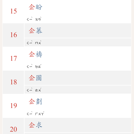
企
盼
15
ˋ
ˋ
ㄑㄧ
ㄆㄢ
企
慕
16
ˋ
ˋ
ㄑㄧ
ㄇㄨ
企
禱
17
ˋ
ˇ
ㄑㄧ
ㄉㄠ
企
圖
18
ˋ
ˊ
ㄑㄧ
ㄊㄨ
企
劃
19
ˋ
ˋ
ㄑㄧ
ㄏㄨㄚ
企
求
20