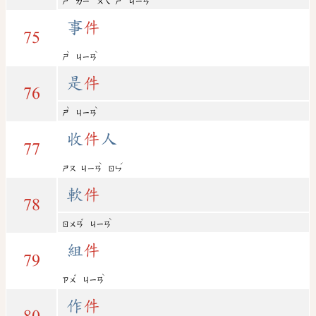
ㄕ
ㄉㄧ
ㄨㄟ
ㄕ
ㄐㄧㄢ
事
件
75
ˋ
ˋ
ㄕ
ㄐㄧㄢ
是
件
76
ˋ
ˋ
ㄕ
ㄐㄧㄢ
收
件
人
77
ˋ
ˊ
ㄕㄡ
ㄐㄧㄢ
ㄖㄣ
軟
件
78
ˇ
ˋ
ㄖㄨㄢ
ㄐㄧㄢ
組
件
79
ˇ
ˋ
ㄗㄨ
ㄐㄧㄢ
作
件