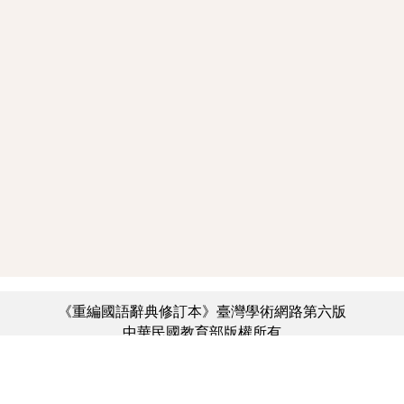
《重編國語辭典修訂本》臺灣學術網路第六版
中華民國教育部版權所有