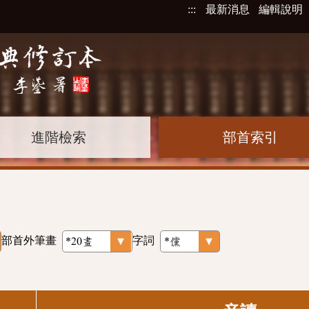
:::
最新消息
編輯說明
進階檢索
部首索引
部首外筆畫
字詞