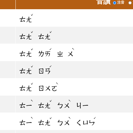
音讀
注音
ˇ
ㄊㄤ
ˇ
ˇ
ㄊㄤ
ㄊㄤ
ˇ
ˊ
ˋ
ㄊㄤ
ㄌㄞ
ㄓ
ㄨ
ˇ
ˊ
ㄊㄤ
ㄖㄢ
ˇ
ˋ
ㄊㄤ
ㄖㄨㄛ
ˋ
ˇ
ˋ
ㄊㄧ
ㄊㄤ
ㄅㄨ
ㄐㄧ
ˋ
ˇ
ˋ
ˊ
ㄊㄧ
ㄊㄤ
ㄅㄨ
ㄑㄩㄣ