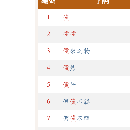
編號
字詞
1
儻
2
儻
儻
3
儻
來之物
4
儻
然
5
儻
若
6
倜
儻
不羈
7
倜
儻
不群