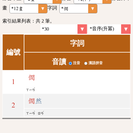
畫
字詞
索引結果列表：共 2 筆。
字詞
編號
音讀
注音
漢語拼音
僩
1
ˋ
ㄒㄧㄢ
僩
然
2
ˋ
ˊ
ㄒㄧㄢ
ㄖㄢ