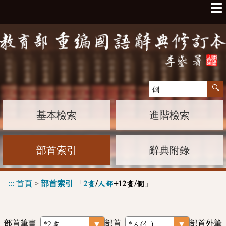
☰
基本檢索
進階檢索
部首索引
辭典附錄
:::
首頁
>
部首索引
「
」
2畫
/
人部
+12畫/僩
部首筆畫
部首
部首外筆