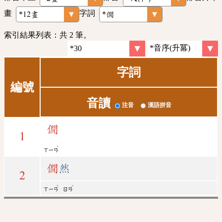
畫
字詞
索引結果列表：共 2 筆。
字詞
編號
音讀
注音
漢語拼音
僩
1
ˋ
ㄒㄧㄢ
僩
然
2
ˋ
ˊ
ㄒㄧㄢ
ㄖㄢ