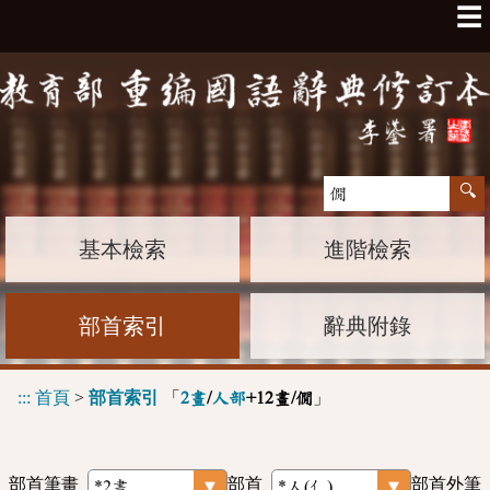
☰
基本檢索
進階檢索
部首索引
辭典附錄
:::
首頁
>
部首索引
「
」
2畫
/
人部
+12畫/僩
部首筆畫
部首
部首外筆