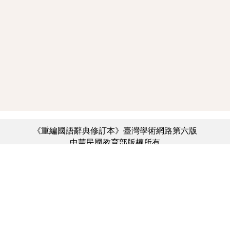
《重編國語辭典修訂本》臺灣學術網路第六版
中華民國教育部版權所有
:::
個資法及隱私聲明
|
辭典公眾授權網
|
意見交流
|
網網相連
三峽總院區地址：新北市三峽區三樹路2號、
︿
臺北院區地址：臺北市大安區和平東路一段179號、