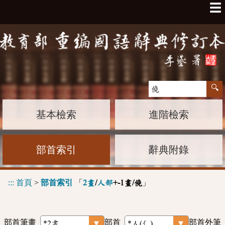
☰
基本檢索
進階檢索
部首索引
辭典附錄
:::
首頁
>
部首索引
「
」
2畫
/
人部
+-1畫/僥
部首筆畫
部首
部首外筆