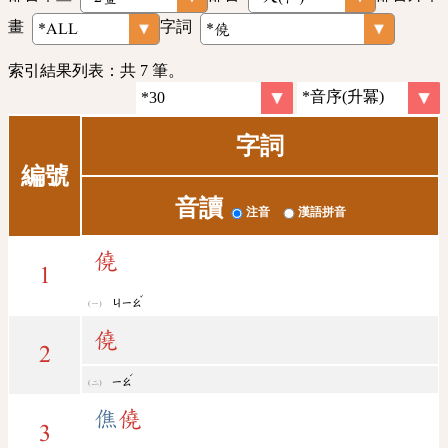
畫
字詞
索引結果列表：共 7 筆。
字詞
編號
音讀
注音
漢語拼音
僥
1
ˇ
ㄐㄧㄠ
僥
2
ˊ
ㄧㄠ
僬
僥
3