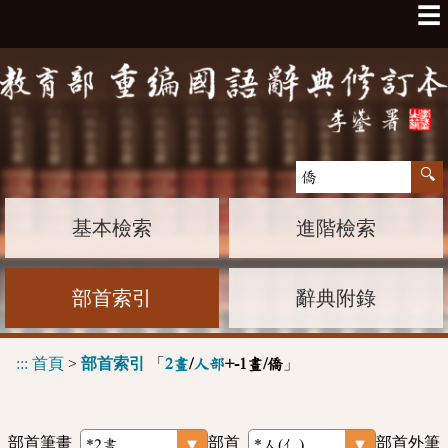
☰
基本檢索
進階檢索
部首索引
辭典附錄
:::
首頁
>
部首索引
「
」
2畫
/
人部
+-1畫/僑
部首筆畫
部首
部首外筆