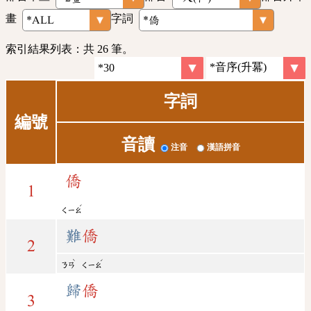
畫
字詞
索引結果列表：共 26 筆。
字詞
編號
音讀
注音
漢語拼音
僑
1
ˊ
ㄑㄧㄠ
難
僑
2
ˋ
ˊ
ㄋㄢ
ㄑㄧㄠ
歸
僑
3