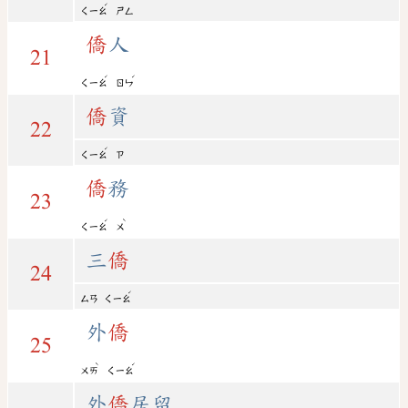
ˊ
ㄑㄧㄠ
ㄕㄥ
僑
人
21
ˊ
ˊ
ㄑㄧㄠ
ㄖㄣ
僑
資
22
ˊ
ㄑㄧㄠ
ㄗ
僑
務
23
ˊ
ˋ
ㄑㄧㄠ
ㄨ
三
僑
24
ˊ
ㄙㄢ
ㄑㄧㄠ
外
僑
25
ˋ
ˊ
ㄨㄞ
ㄑㄧㄠ
外
僑
居留