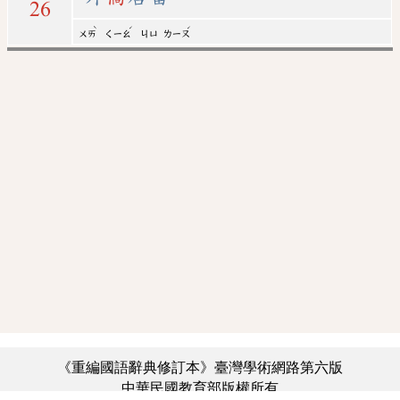
26
ˋ
ˊ
ˊ
ㄨㄞ
ㄑㄧㄠ
ㄐㄩ
ㄌㄧㄡ
《重編國語辭典修訂本》臺灣學術網路第六版
中華民國教育部版權所有