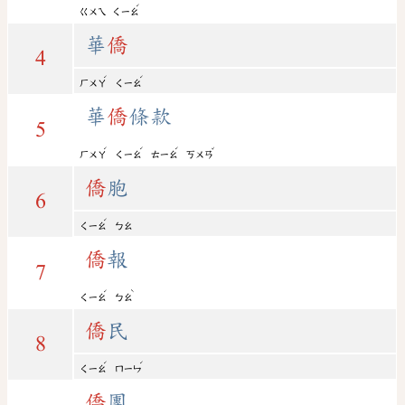
ˊ
ㄍㄨㄟ
ㄑㄧㄠ
華
僑
4
ˊ
ˊ
ㄏㄨㄚ
ㄑㄧㄠ
華
僑
條款
5
ˊ
ˊ
ˊ
ˇ
ㄏㄨㄚ
ㄑㄧㄠ
ㄊㄧㄠ
ㄎㄨㄢ
僑
胞
6
ˊ
ㄑㄧㄠ
ㄅㄠ
僑
報
7
ˊ
ˋ
ㄑㄧㄠ
ㄅㄠ
僑
民
8
ˊ
ˊ
ㄑㄧㄠ
ㄇㄧㄣ
僑
團