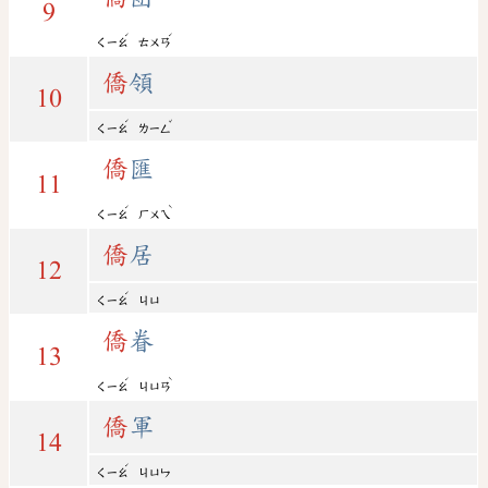
9
ˊ
ˊ
ㄑㄧㄠ
ㄊㄨㄢ
僑
領
10
ˊ
ˇ
ㄑㄧㄠ
ㄌㄧㄥ
僑
匯
11
ˊ
ˋ
ㄑㄧㄠ
ㄏㄨㄟ
僑
居
12
ˊ
ㄑㄧㄠ
ㄐㄩ
僑
眷
13
ˊ
ˋ
ㄑㄧㄠ
ㄐㄩㄢ
僑
軍
14
ˊ
ㄑㄧㄠ
ㄐㄩㄣ