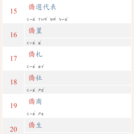
僑
選代表
15
ˊ
ˇ
ˋ
ˇ
ㄑㄧㄠ
ㄒㄩㄢ
ㄉㄞ
ㄅㄧㄠ
僑
置
16
ˊ
ˋ
ㄑㄧㄠ
ㄓ
僑
札
17
ˊ
ˊ
ㄑㄧㄠ
ㄓㄚ
僑
社
18
ˊ
ˋ
ㄑㄧㄠ
ㄕㄜ
僑
商
19
ˊ
ㄑㄧㄠ
ㄕㄤ
僑
生
20