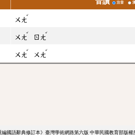
音讀
注音
ˇ
ㄨㄤ
ˇ
ˇ
ㄨㄤ
ㄖㄤ
ˇ
ˇ
ㄨㄤ
ㄨㄤ
重編國語辭典修訂本》臺灣學術網路第六版
中華民國教育部版權