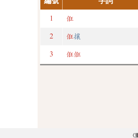
編號
字詞
1
俇
2
俇
攘
3
俇
俇
《