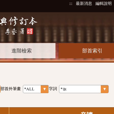
:::
最新消息
編輯說明
進階檢索
部首索引
部首外筆畫
字詞