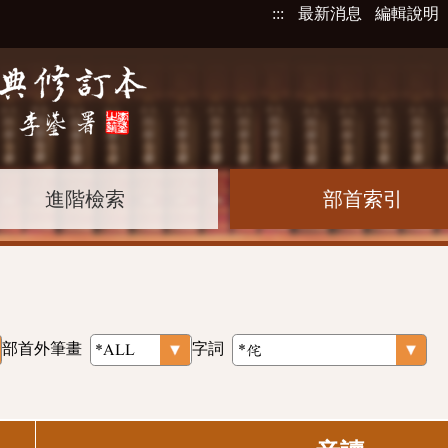
:::
最新消息
編輯說明
進階檢索
部首索引
部首外筆畫
字詞