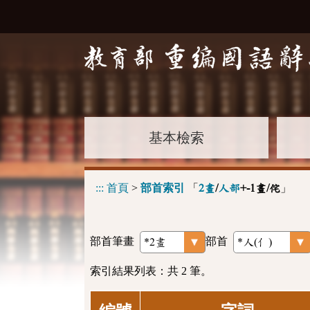
基本檢索
:::
首頁
>
部首索引
「
」
2畫
/
人部
+-1畫/侘
部首筆畫
部首
索引結果列表：共 2 筆。