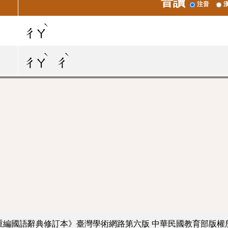
音讀
注音
ˋ
ㄔㄚ
ˋ
ˋ
ㄔㄚ
ㄔ
重編國語辭典修訂本》臺灣學術網路第六版
中華民國教育部版權