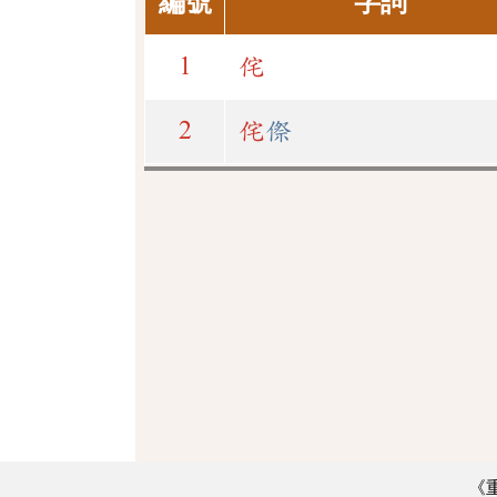
編號
字詞
1
侘
2
侘
傺
《