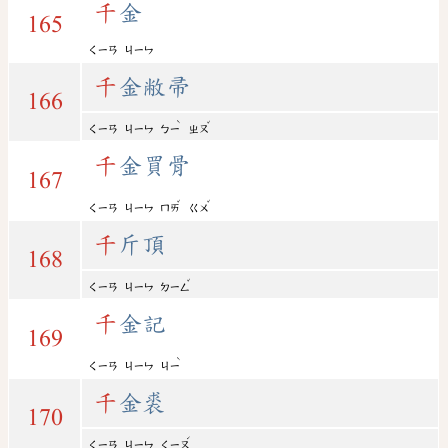
千
金
165
ㄑㄧㄢ
ㄐㄧㄣ
千
金敝帚
166
ˋ
ˇ
ㄑㄧㄢ
ㄐㄧㄣ
ㄅㄧ
ㄓㄡ
千
金買骨
167
ˇ
ˇ
ㄑㄧㄢ
ㄐㄧㄣ
ㄇㄞ
ㄍㄨ
千
斤頂
168
ˇ
ㄑㄧㄢ
ㄐㄧㄣ
ㄉㄧㄥ
千
金記
169
ˋ
ㄑㄧㄢ
ㄐㄧㄣ
ㄐㄧ
千
金裘
170
ˊ
ㄑㄧㄢ
ㄐㄧㄣ
ㄑㄧㄡ