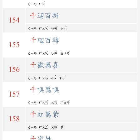
ˋ
ㄑㄧㄢ
ㄏㄨ
千
迴百折
154
ˊ
ˇ
ˊ
ㄑㄧㄢ
ㄏㄨㄟ
ㄅㄞ
ㄓㄜ
千
迴百轉
155
ˊ
ˇ
ˇ
ㄑㄧㄢ
ㄏㄨㄟ
ㄅㄞ
ㄓㄨㄢ
千
歡萬喜
156
ˋ
ˇ
ㄑㄧㄢ
ㄏㄨㄢ
ㄨㄢ
ㄒㄧ
千
喚萬喚
157
ˋ
ˋ
ˋ
ㄑㄧㄢ
ㄏㄨㄢ
ㄨㄢ
ㄏㄨㄢ
千
紅萬紫
158
ˊ
ˋ
ˇ
ㄑㄧㄢ
ㄏㄨㄥ
ㄨㄢ
ㄗ
千
家姓