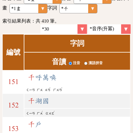
畫
字詞
索引結果列表：共 410 筆。
字詞
編號
音讀
注音
漢語拼音
千
呼萬喚
151
ˋ
ˋ
ㄑㄧㄢ
ㄏㄨ
ㄨㄢ
ㄏㄨㄢ
千
湖國
152
ˊ
ˊ
ㄑㄧㄢ
ㄏㄨ
ㄍㄨㄛ
千
戶
153