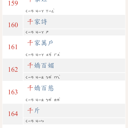
159
ˋ
ㄑㄧㄢ
ㄐㄧㄚ
ㄒㄧㄥ
千
家詩
160
ㄑㄧㄢ
ㄐㄧㄚ
ㄕ
千
家萬戶
161
ˋ
ˋ
ㄑㄧㄢ
ㄐㄧㄚ
ㄨㄢ
ㄏㄨ
千
嬌百媚
162
ˇ
ˋ
ㄑㄧㄢ
ㄐㄧㄠ
ㄅㄞ
ㄇㄟ
千
嬌百態
163
ˇ
ˋ
ㄑㄧㄢ
ㄐㄧㄠ
ㄅㄞ
ㄊㄞ
千
斤
164
ㄑㄧㄢ
ㄐㄧㄣ