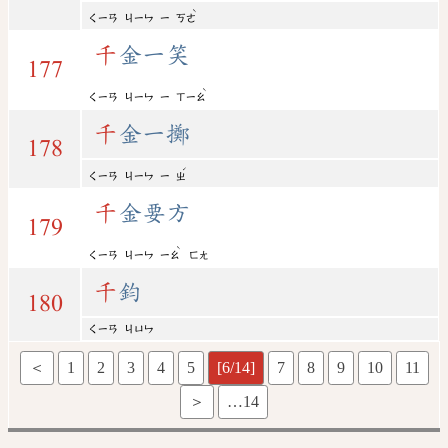
ˋ
ㄑㄧㄢ
ㄐㄧㄣ
ㄧ
ㄎㄜ
千
金一笑
177
ˋ
ㄑㄧㄢ
ㄐㄧㄣ
ㄧ
ㄒㄧㄠ
千
金一擲
178
ˊ
ㄑㄧㄢ
ㄐㄧㄣ
ㄧ
ㄓ
千
金要方
179
ˋ
ㄑㄧㄢ
ㄐㄧㄣ
ㄧㄠ
ㄈㄤ
千
鈞
180
ㄑㄧㄢ
ㄐㄩㄣ
＜
1
2
3
4
5
[6/14]
7
8
9
10
11
＞
…14