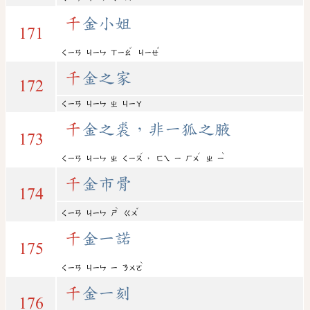
千
金小姐
171
ˇ
ˇ
ㄑㄧㄢ
ㄐㄧㄣ
ㄒㄧㄠ
ㄐㄧㄝ
千
金之家
172
ㄑㄧㄢ
ㄐㄧㄣ
ㄓ
ㄐㄧㄚ
千
金之裘，非一狐之腋
173
ˊ
ˊ
ˋ
，
ㄑㄧㄢ
ㄐㄧㄣ
ㄓ
ㄑㄧㄡ
ㄈㄟ
ㄧ
ㄏㄨ
ㄓ
ㄧ
千
金市骨
174
ˋ
ˇ
ㄑㄧㄢ
ㄐㄧㄣ
ㄕ
ㄍㄨ
千
金一諾
175
ˋ
ㄑㄧㄢ
ㄐㄧㄣ
ㄧ
ㄋㄨㄛ
千
金一刻
176