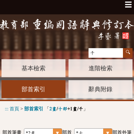
☰
基本檢索
進階檢索
部首索引
辭典附錄
:::
首頁
>
部首索引
「
」
2畫
/
十部
+1畫/千
部首筆畫
部首
部首外筆