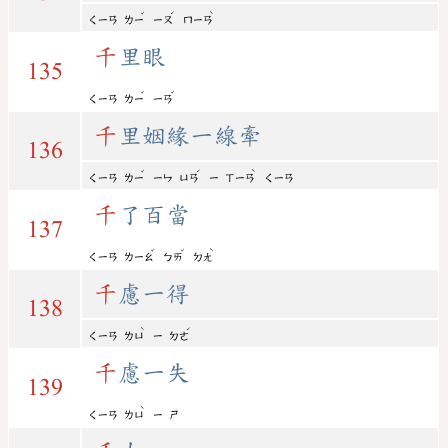
ˇ
ˊ
ˋ
ㄑㄧㄢ
ㄌㄧ
ㄧㄡ
ㄇㄧㄢ
千
里眼
135
ˇ
ˇ
ㄑㄧㄢ
ㄌㄧ
ㄧㄢ
千
里姻緣一線牽
136
ˇ
ˊ
ˋ
ㄑㄧㄢ
ㄌㄧ
ㄧㄣ
ㄩㄢ
ㄧ
ㄒㄧㄢ
ㄑㄧㄢ
千
了百當
137
ˇ
ˇ
ˋ
ㄑㄧㄢ
ㄌㄧㄠ
ㄅㄞ
ㄉㄤ
千
慮一得
138
ˋ
ˊ
ㄑㄧㄢ
ㄌㄩ
ㄧ
ㄉㄜ
千
慮一失
139
ˋ
ㄑㄧㄢ
ㄌㄩ
ㄧ
ㄕ