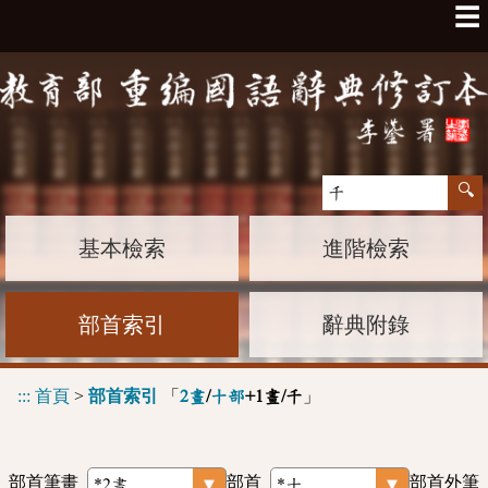
☰
基本檢索
進階檢索
部首索引
辭典附錄
:::
首頁
>
部首索引
「
」
2畫
/
十部
+1畫/千
部首筆畫
部首
部首外筆