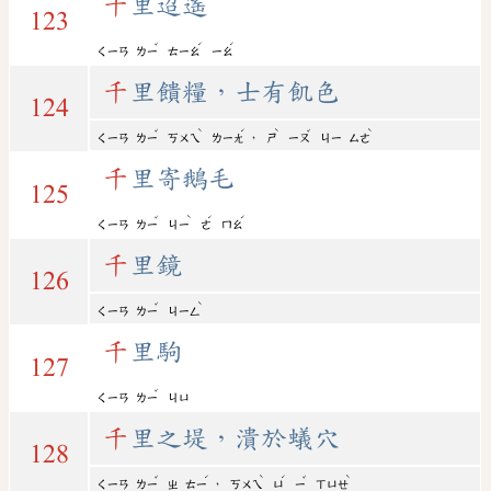
千
里迢遙
123
ˇ
ˊ
ˊ
ㄑㄧㄢ
ㄌㄧ
ㄊㄧㄠ
ㄧㄠ
千
里饋糧，士有飢色
124
ˇ
ˋ
ˊ
ˋ
ˇ
ˋ
，
ㄑㄧㄢ
ㄌㄧ
ㄎㄨㄟ
ㄌㄧㄤ
ㄕ
ㄧㄡ
ㄐㄧ
ㄙㄜ
千
里寄鵝毛
125
ˇ
ˋ
ˊ
ˊ
ㄑㄧㄢ
ㄌㄧ
ㄐㄧ
ㄜ
ㄇㄠ
千
里鏡
126
ˇ
ˋ
ㄑㄧㄢ
ㄌㄧ
ㄐㄧㄥ
千
里駒
127
ˇ
ㄑㄧㄢ
ㄌㄧ
ㄐㄩ
千
里之堤，潰於蟻穴
128
ˇ
ˊ
ˋ
ˊ
ˇ
ˋ
，
ㄑㄧㄢ
ㄌㄧ
ㄓ
ㄊㄧ
ㄎㄨㄟ
ㄩ
ㄧ
ㄒㄩㄝ