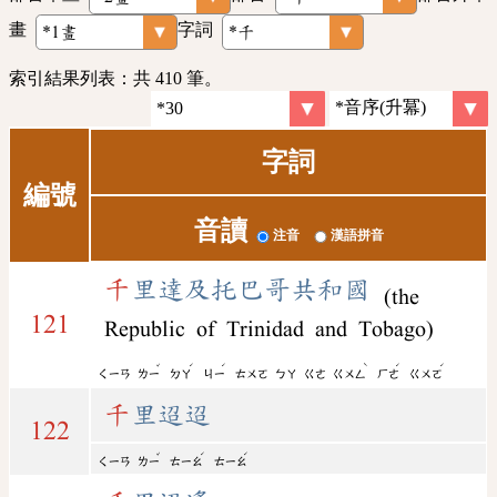
畫
字詞
索引結果列表：共 410 筆。
字詞
編號
音讀
注音
漢語拼音
千
里達及托巴哥共和國
(the
121
Republic of Trinidad and Tobago)
ˇ
ˊ
ˊ
ˋ
ˊ
ˊ
ㄑㄧㄢ
ㄌㄧ
ㄉㄚ
ㄐㄧ
ㄊㄨㄛ
ㄅㄚ
ㄍㄜ
ㄍㄨㄥ
ㄏㄜ
ㄍㄨㄛ
千
里迢迢
122
ˇ
ˊ
ˊ
ㄑㄧㄢ
ㄌㄧ
ㄊㄧㄠ
ㄊㄧㄠ