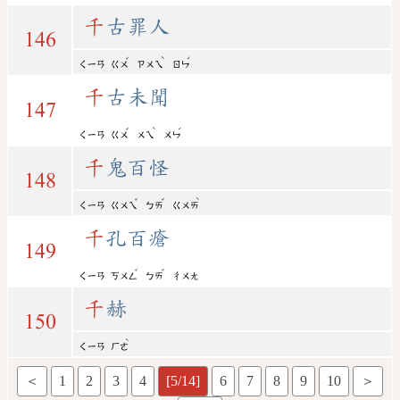
千
古罪人
146
ˇ
ˋ
ˊ
ㄑㄧㄢ
ㄍㄨ
ㄗㄨㄟ
ㄖㄣ
千
古未聞
147
ˇ
ˋ
ˊ
ㄑㄧㄢ
ㄍㄨ
ㄨㄟ
ㄨㄣ
千
鬼百怪
148
ˇ
ˇ
ˋ
ㄑㄧㄢ
ㄍㄨㄟ
ㄅㄞ
ㄍㄨㄞ
千
孔百瘡
149
ˇ
ˇ
ㄑㄧㄢ
ㄎㄨㄥ
ㄅㄞ
ㄔㄨㄤ
千
赫
150
ˋ
ㄑㄧㄢ
ㄏㄜ
＜
1
2
3
4
[5/14]
6
7
8
9
10
＞