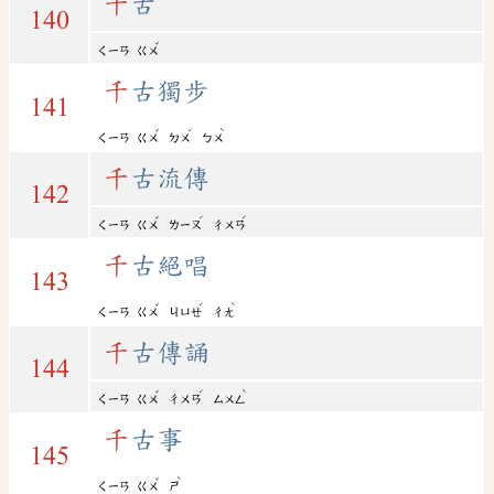
千
古
140
ˇ
ㄑㄧㄢ
ㄍㄨ
千
古獨步
141
ˇ
ˊ
ˋ
ㄑㄧㄢ
ㄍㄨ
ㄉㄨ
ㄅㄨ
千
古流傳
142
ˇ
ˊ
ˊ
ㄑㄧㄢ
ㄍㄨ
ㄌㄧㄡ
ㄔㄨㄢ
千
古絕唱
143
ˇ
ˊ
ˋ
ㄑㄧㄢ
ㄍㄨ
ㄐㄩㄝ
ㄔㄤ
千
古傳誦
144
ˇ
ˊ
ˋ
ㄑㄧㄢ
ㄍㄨ
ㄔㄨㄢ
ㄙㄨㄥ
千
古事
145
ˇ
ˋ
ㄑㄧㄢ
ㄍㄨ
ㄕ