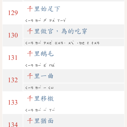
千
里始足下
129
ˇ
ˇ
ˊ
ˋ
ㄑㄧㄢ
ㄌㄧ
ㄕ
ㄗㄨ
ㄒㄧㄚ
千
里做官，為的吃穿
130
ˇ
ˋ
ˋ
，
ㄑㄧㄢ
ㄌㄧ
ㄗㄨㄛ
ㄍㄨㄢ
ㄨㄟ
˙ㄉㄜ
ㄔ
ㄔㄨㄢ
千
里鵝毛
131
ˇ
ˊ
ˊ
ㄑㄧㄢ
ㄌㄧ
ㄜ
ㄇㄠ
千
里一曲
132
ˇ
ㄑㄧㄢ
ㄌㄧ
ㄧ
ㄑㄩ
千
里移檄
133
ˇ
ˊ
ˊ
ㄑㄧㄢ
ㄌㄧ
ㄧ
ㄒㄧ
千
里猶面
134