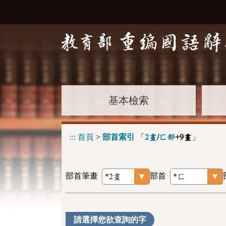
基本檢索
:::
首頁
>
部首索引
「
」
2畫
/
匚部
+9畫
部首筆畫
部首
請選擇您欲查詢的字