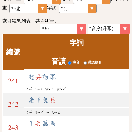
畫
字詞
索引結果列表：共 434 筆。
字詞
編號
音讀
注音
漢語拼音
起
兵
動眾
241
ˇ
ˋ
ˋ
ㄑㄧ
ㄅㄧㄥ
ㄉㄨㄥ
ㄓㄨㄥ
棄甲曳
兵
242
ˋ
ˇ
ˋ
ㄑㄧ
ㄐㄧㄚ
ㄧ
ㄅㄧㄥ
千
兵
萬馬
243