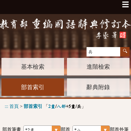
☰
基本檢索
進階檢索
部首索引
辭典附錄
:::
首頁
>
部首索引
「
」
2畫
/
八部
+5畫/兵
部首筆畫
部首
部首外筆