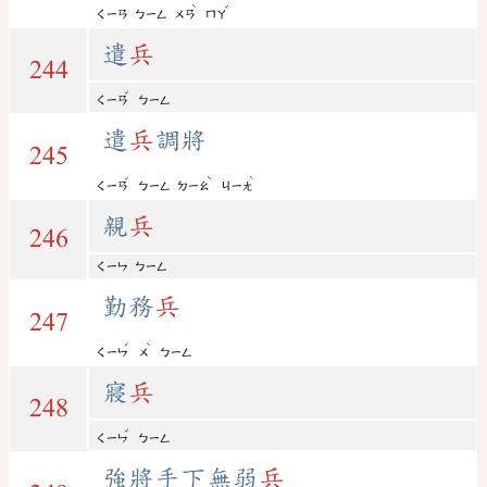
ˋ
ˇ
ㄑㄧㄢ
ㄅㄧㄥ
ㄨㄢ
ㄇㄚ
遣
兵
244
ˇ
ㄑㄧㄢ
ㄅㄧㄥ
遣
兵
調將
245
ˇ
ˋ
ˋ
ㄑㄧㄢ
ㄅㄧㄥ
ㄉㄧㄠ
ㄐㄧㄤ
親
兵
246
ㄑㄧㄣ
ㄅㄧㄥ
勤務
兵
247
ˊ
ˋ
ㄑㄧㄣ
ㄨ
ㄅㄧㄥ
寢
兵
248
ˇ
ㄑㄧㄣ
ㄅㄧㄥ
強將手下無弱
兵