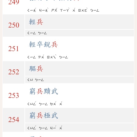
249
ˊ
ˋ
ˇ
ˋ
ˊ
ˋ
ㄑㄧㄤ
ㄐㄧㄤ
ㄕㄡ
ㄒㄧㄚ
ㄨ
ㄖㄨㄛ
ㄅㄧㄥ
輕
兵
250
ㄑㄧㄥ
ㄅㄧㄥ
輕卒銳
兵
251
ˊ
ˋ
ㄑㄧㄥ
ㄗㄨ
ㄖㄨㄟ
ㄅㄧㄥ
驅
兵
252
ㄑㄩ
ㄅㄧㄥ
窮
兵
黷武
253
ˊ
ˊ
ˇ
ㄑㄩㄥ
ㄅㄧㄥ
ㄉㄨ
ㄨ
窮
兵
極武
254
ˊ
ˊ
ˇ
ㄑㄩㄥ
ㄅㄧㄥ
ㄐㄧ
ㄨ