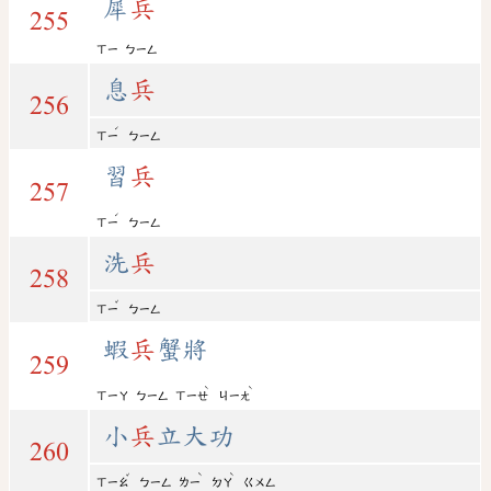
犀
兵
255
ㄒㄧ
ㄅㄧㄥ
息
兵
256
ˊ
ㄒㄧ
ㄅㄧㄥ
習
兵
257
ˊ
ㄒㄧ
ㄅㄧㄥ
洗
兵
258
ˇ
ㄒㄧ
ㄅㄧㄥ
蝦
兵
蟹將
259
ˋ
ˋ
ㄒㄧㄚ
ㄅㄧㄥ
ㄒㄧㄝ
ㄐㄧㄤ
小
兵
立大功
260
ˇ
ˋ
ˋ
ㄒㄧㄠ
ㄅㄧㄥ
ㄌㄧ
ㄉㄚ
ㄍㄨㄥ