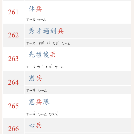
休
兵
261
ㄒㄧㄡ
ㄅㄧㄥ
秀才遇到
兵
262
ˋ
ˊ
ˋ
ˋ
ㄒㄧㄡ
ㄘㄞ
ㄩ
ㄉㄠ
ㄅㄧㄥ
先禮後
兵
263
ˇ
ˋ
ㄒㄧㄢ
ㄌㄧ
ㄏㄡ
ㄅㄧㄥ
憲
兵
264
ˋ
ㄒㄧㄢ
ㄅㄧㄥ
憲
兵
隊
265
ˋ
ˋ
ㄒㄧㄢ
ㄅㄧㄥ
ㄉㄨㄟ
心
兵
266