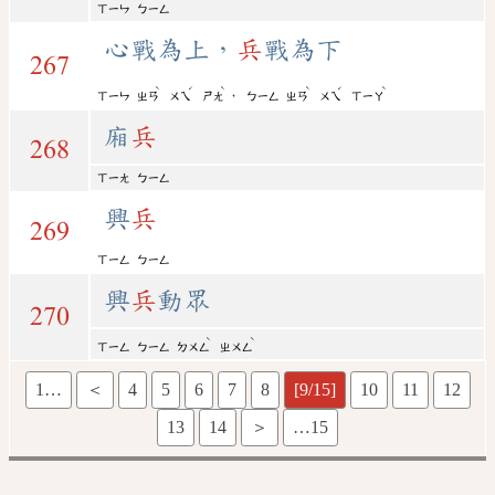
ㄒㄧㄣ
ㄅㄧㄥ
心戰為上，
兵
戰為下
267
ˋ
ˊ
ˋ
ˋ
ˊ
ˋ
，
ㄒㄧㄣ
ㄓㄢ
ㄨㄟ
ㄕㄤ
ㄅㄧㄥ
ㄓㄢ
ㄨㄟ
ㄒㄧㄚ
廂
兵
268
ㄒㄧㄤ
ㄅㄧㄥ
興
兵
269
ㄒㄧㄥ
ㄅㄧㄥ
興
兵
動眾
270
ˋ
ˋ
ㄒㄧㄥ
ㄅㄧㄥ
ㄉㄨㄥ
ㄓㄨㄥ
1…
＜
4
5
6
7
8
[9/15]
10
11
12
13
14
＞
…15