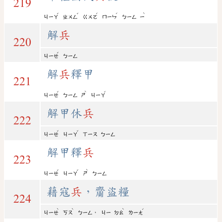
219
ˇ
ˇ
ˊ
ˊ
ˋ
ㄐㄧㄚ
ㄓㄨㄥ
ㄍㄨㄛ
ㄇㄧㄣ
ㄅㄧㄥ
ㄧ
解
兵
220
ˇ
ㄐㄧㄝ
ㄅㄧㄥ
解
兵
釋甲
221
ˇ
ˋ
ˇ
ㄐㄧㄝ
ㄅㄧㄥ
ㄕ
ㄐㄧㄚ
解甲休
兵
222
ˇ
ˇ
ㄐㄧㄝ
ㄐㄧㄚ
ㄒㄧㄡ
ㄅㄧㄥ
解甲釋
兵
223
ˇ
ˇ
ˋ
ㄐㄧㄝ
ㄐㄧㄚ
ㄕ
ㄅㄧㄥ
藉寇
兵
，齎盜糧
224
ˋ
ˋ
ˋ
ˊ
，
ㄐㄧㄝ
ㄎㄡ
ㄅㄧㄥ
ㄐㄧ
ㄉㄠ
ㄌㄧㄤ