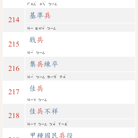
ˊ
ˋ
ㄏㄨㄥ
ㄨㄟ
ㄅㄧㄥ
基準
兵
214
ˇ
ㄐㄧ
ㄓㄨㄣ
ㄅㄧㄥ
戢
兵
215
ˊ
ㄐㄧ
ㄅㄧㄥ
集
兵
練卒
216
ˊ
ˋ
ˊ
ㄐㄧ
ㄅㄧㄥ
ㄌㄧㄢ
ㄗㄨ
佳
兵
217
ㄐㄧㄚ
ㄅㄧㄥ
佳
兵
不祥
218
ˋ
ˊ
ㄐㄧㄚ
ㄅㄧㄥ
ㄅㄨ
ㄒㄧㄤ
甲種國民
兵
役