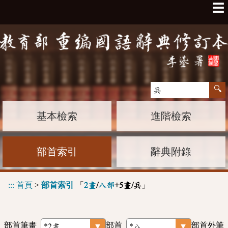
☰
基本檢索
進階檢索
部首索引
辭典附錄
:::
首頁
>
部首索引
「
」
2畫
/
八部
+5畫/兵
部首筆畫
部首
部首外筆