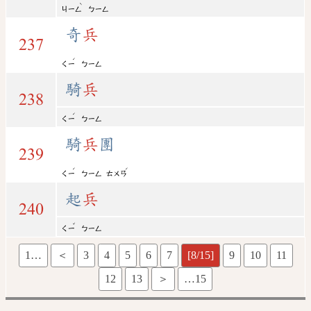
ˋ
ㄐㄧㄥ
ㄅㄧㄥ
奇
兵
237
ˊ
ㄑㄧ
ㄅㄧㄥ
騎
兵
238
ˊ
ㄑㄧ
ㄅㄧㄥ
騎
兵
團
239
ˊ
ˊ
ㄑㄧ
ㄅㄧㄥ
ㄊㄨㄢ
起
兵
240
ˇ
ㄑㄧ
ㄅㄧㄥ
1…
＜
3
4
5
6
7
[8/15]
9
10
11
12
13
＞
…15