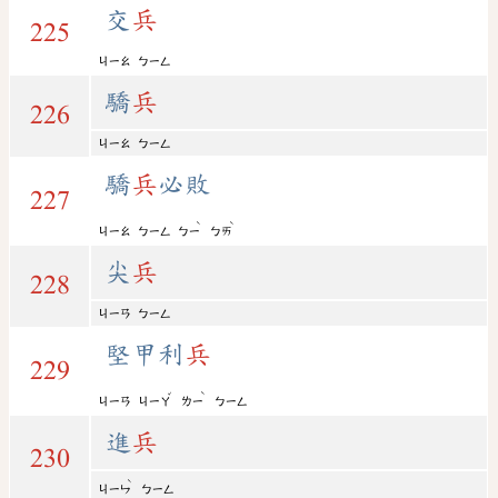
交
兵
225
ㄐㄧㄠ
ㄅㄧㄥ
驕
兵
226
ㄐㄧㄠ
ㄅㄧㄥ
驕
兵
必敗
227
ˋ
ˋ
ㄐㄧㄠ
ㄅㄧㄥ
ㄅㄧ
ㄅㄞ
尖
兵
228
ㄐㄧㄢ
ㄅㄧㄥ
堅甲利
兵
229
ˇ
ˋ
ㄐㄧㄢ
ㄐㄧㄚ
ㄌㄧ
ㄅㄧㄥ
進
兵
230
ˋ
ㄐㄧㄣ
ㄅㄧㄥ