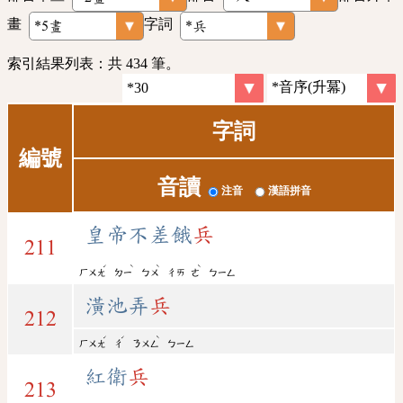
畫
字詞
索引結果列表：共 434 筆。
字詞
編號
音讀
注音
漢語拼音
皇帝不差餓
兵
211
ˊ
ˋ
ˋ
ˋ
ㄏㄨㄤ
ㄉㄧ
ㄅㄨ
ㄔㄞ
ㄜ
ㄅㄧㄥ
潢池弄
兵
212
ˊ
ˊ
ˋ
ㄏㄨㄤ
ㄔ
ㄋㄨㄥ
ㄅㄧㄥ
紅衛
兵
213