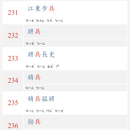
江東步
兵
231
ˋ
ㄐㄧㄤ
ㄉㄨㄥ
ㄅㄨ
ㄅㄧㄥ
將
兵
232
ˋ
ㄐㄧㄤ
ㄅㄧㄥ
將
兵
長史
233
ˋ
ˇ
ˇ
ㄐㄧㄤ
ㄅㄧㄥ
ㄓㄤ
ㄕ
精
兵
234
ㄐㄧㄥ
ㄅㄧㄥ
精
兵
猛將
235
ˇ
ˋ
ㄐㄧㄥ
ㄅㄧㄥ
ㄇㄥ
ㄐㄧㄤ
勁
兵
236