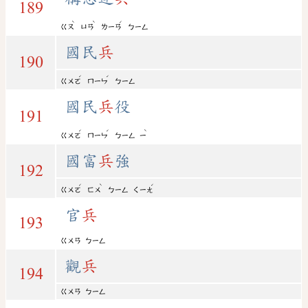
189
ˋ
ˋ
ˊ
ㄍㄡ
ㄩㄢ
ㄌㄧㄢ
ㄅㄧㄥ
國民
兵
190
ˊ
ˊ
ㄍㄨㄛ
ㄇㄧㄣ
ㄅㄧㄥ
國民
兵
役
191
ˊ
ˊ
ˋ
ㄍㄨㄛ
ㄇㄧㄣ
ㄅㄧㄥ
ㄧ
國富
兵
強
192
ˊ
ˋ
ˊ
ㄍㄨㄛ
ㄈㄨ
ㄅㄧㄥ
ㄑㄧㄤ
官
兵
193
ㄍㄨㄢ
ㄅㄧㄥ
觀
兵
194
ㄍㄨㄢ
ㄅㄧㄥ