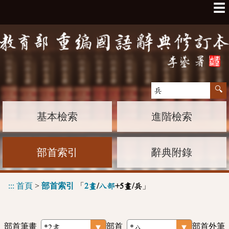
☰
基本檢索
進階檢索
部首索引
辭典附錄
:::
首頁
>
部首索引
「
」
2畫
/
八部
+5畫/兵
部首筆畫
部首
部首外筆