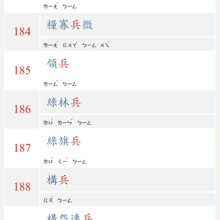
ˊ
ㄌㄧㄤ
ㄅㄧㄥ
糧寡
兵
微
184
ˊ
ˇ
ˊ
ㄌㄧㄤ
ㄍㄨㄚ
ㄅㄧㄥ
ㄨㄟ
領
兵
185
ˇ
ㄌㄧㄥ
ㄅㄧㄥ
綠林
兵
186
ˋ
ˊ
ㄌㄩ
ㄌㄧㄣ
ㄅㄧㄥ
綠旗
兵
187
ˋ
ˊ
ㄌㄩ
ㄑㄧ
ㄅㄧㄥ
構
兵
188
ˋ
ㄍㄡ
ㄅㄧㄥ
構怨連
兵