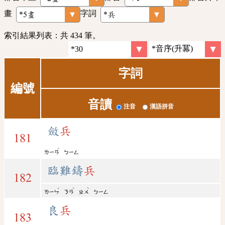
畫
字詞
索引結果列表：共 434 筆。
字詞
編號
音讀
注音
漢語拼音
斂
兵
181
ˋ
ㄌㄧㄢ
ㄅㄧㄥ
臨難鑄
兵
182
ˊ
ˋ
ˋ
ㄌㄧㄣ
ㄋㄢ
ㄓㄨ
ㄅㄧㄥ
良
兵
183