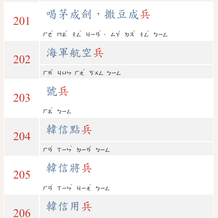
喝茅成劍，撒豆成
兵
201
ˋ
ˊ
ˊ
ˋ
ˇ
ˋ
ˊ
，
ㄏㄜ
ㄇㄠ
ㄔㄥ
ㄐㄧㄢ
ㄙㄚ
ㄉㄡ
ㄔㄥ
ㄅㄧㄥ
海軍航空
兵
202
ˇ
ˊ
ㄏㄞ
ㄐㄩㄣ
ㄏㄤ
ㄎㄨㄥ
ㄅㄧㄥ
號
兵
203
ˋ
ㄏㄠ
ㄅㄧㄥ
韓信點
兵
204
ˊ
ˋ
ˇ
ㄏㄢ
ㄒㄧㄣ
ㄉㄧㄢ
ㄅㄧㄥ
韓信將
兵
205
ˊ
ˋ
ˋ
ㄏㄢ
ㄒㄧㄣ
ㄐㄧㄤ
ㄅㄧㄥ
韓信用
兵
206