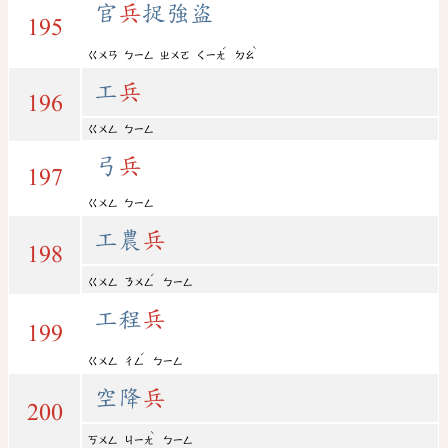
官
兵
捉強盜
195
ˊ
ˋ
ㄍㄨㄢ
ㄅㄧㄥ
ㄓㄨㄛ
ㄑㄧㄤ
ㄉㄠ
工
兵
196
ㄍㄨㄥ
ㄅㄧㄥ
弓
兵
197
ㄍㄨㄥ
ㄅㄧㄥ
工農
兵
198
ˊ
ㄍㄨㄥ
ㄋㄨㄥ
ㄅㄧㄥ
工程
兵
199
ˊ
ㄍㄨㄥ
ㄔㄥ
ㄅㄧㄥ
空降
兵
200
ˋ
ㄎㄨㄥ
ㄐㄧㄤ
ㄅㄧㄥ