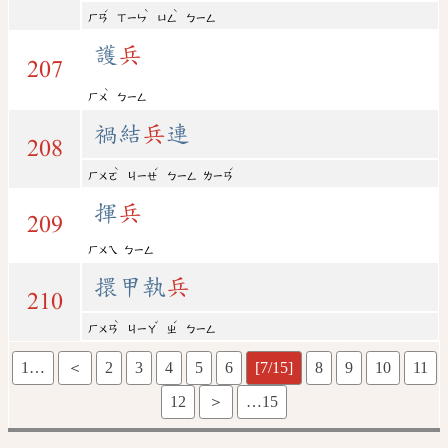
ˊ
ˋ
ˋ
ㄏㄢ
ㄒㄧㄣ
ㄩㄥ
ㄅㄧㄥ
護
兵
207
ˋ
ㄏㄨ
ㄅㄧㄥ
禍結
兵
連
208
ˋ
ˊ
ˊ
ㄏㄨㄛ
ㄐㄧㄝ
ㄅㄧㄥ
ㄌㄧㄢ
揮
兵
209
ㄏㄨㄟ
ㄅㄧㄥ
擐甲執
兵
210
ˋ
ˇ
ˊ
ㄏㄨㄢ
ㄐㄧㄚ
ㄓ
ㄅㄧㄥ
1…
＜
2
3
4
5
6
[7/15]
8
9
10
11
12
＞
…15