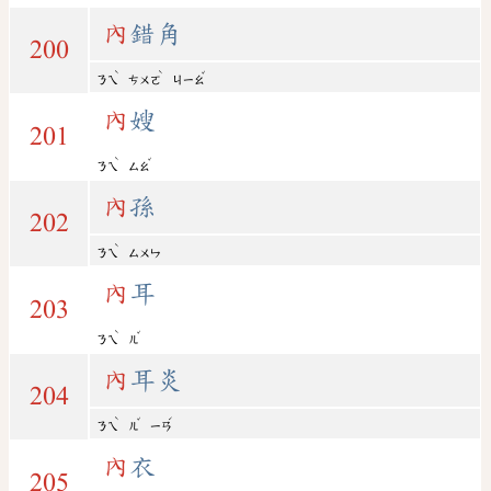
內
錯角
200
ˋ
ˋ
ˇ
ㄋㄟ
ㄘㄨㄛ
ㄐㄧㄠ
內
嫂
201
ˋ
ˇ
ㄋㄟ
ㄙㄠ
內
孫
202
ˋ
ㄋㄟ
ㄙㄨㄣ
內
耳
203
ˋ
ˇ
ㄋㄟ
ㄦ
內
耳炎
204
ˋ
ˇ
ˊ
ㄋㄟ
ㄦ
ㄧㄢ
內
衣
205