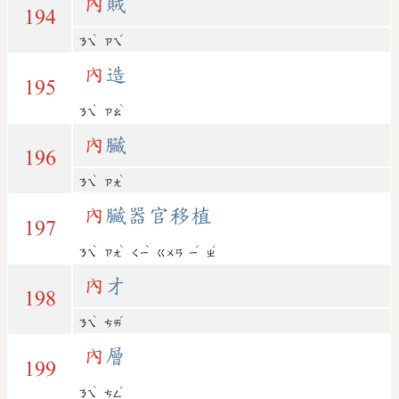
內
賊
194
ˋ
ˊ
ㄋㄟ
ㄗㄟ
內
造
195
ˋ
ˋ
ㄋㄟ
ㄗㄠ
內
臟
196
ˋ
ˋ
ㄋㄟ
ㄗㄤ
內
臟器官移植
197
ˋ
ˋ
ˋ
ˊ
ˊ
ㄋㄟ
ㄗㄤ
ㄑㄧ
ㄍㄨㄢ
ㄧ
ㄓ
內
才
198
ˋ
ˊ
ㄋㄟ
ㄘㄞ
內
層
199
ˋ
ˊ
ㄋㄟ
ㄘㄥ