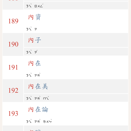
ˋ
ˊ
ㄋㄟ
ㄖㄨㄥ
內
資
189
ˋ
ㄋㄟ
ㄗ
內
子
190
ˋ
ˇ
ㄋㄟ
ㄗ
內
在
191
ˋ
ˋ
ㄋㄟ
ㄗㄞ
內
在美
192
ˋ
ˋ
ˇ
ㄋㄟ
ㄗㄞ
ㄇㄟ
內
在論
193
ˋ
ˋ
ˋ
ㄋㄟ
ㄗㄞ
ㄌㄨㄣ