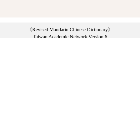
《Revised Mandarin Chinese Dictionary》
Taiwan Academic Network Version 6
©2021 Ministry of Education, R.O.C. All rights reserved.
︿
:::
Privacy statement
|
Dictionary network
|
Opinion exchange
|
Network Links
Headquarters: No. 2, Sanshu Rd., Sanxia Dist., New Taipei City 23703, Taiwan
(R.O.C.)、
Taipei Branch: No. 179, Sec. 1, Heping E. Rd., Daan Dist., Taipei City 10644,
Taiwan (R.O.C.)、
Taichung Branch Offices: No. 67, Shifan St., Fengyuan Dist., Taichung City 42081,
Taiwan (R.O.C.)
Telephone Switchboard：(02)7740-7890、
Fax：(02)7740-7064、
TANet VoIP：9009-7890