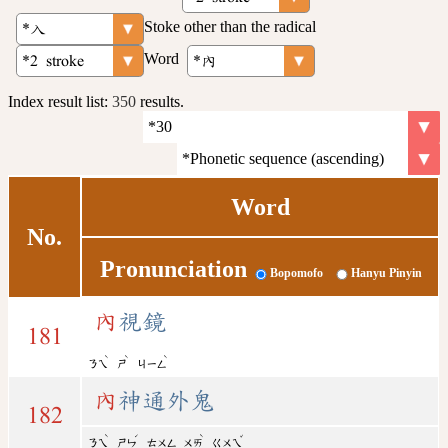
Stoke other than the radical
Word
Index result list:
350
results.
Word
No.
Pronunciation
Bopomofo
Hanyu Pinyin
內
視鏡
181
ˋ
ˋ
ˋ
ㄋㄟ
ㄕ
ㄐㄧㄥ
內
神通外鬼
182
ˋ
ˊ
ˋ
ˇ
ㄋㄟ
ㄕㄣ
ㄊㄨㄥ
ㄨㄞ
ㄍㄨㄟ