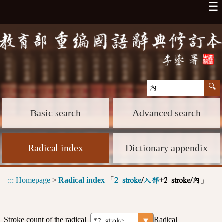
☰
Basic search
Advanced search
Radical index
Dictionary appendix
:::
Homepage
>
Radical index
「
」
2 stroke
/
入部
+2 stroke/內
Stroke count of the radical
Radical