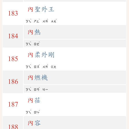
內
聖外王
183
ˋ
ˋ
ˋ
ˊ
ㄋㄟ
ㄕㄥ
ㄨㄞ
ㄨㄤ
內
熱
184
ˋ
ˋ
ㄋㄟ
ㄖㄜ
內
柔外剛
185
ˋ
ˊ
ˋ
ㄋㄟ
ㄖㄡ
ㄨㄞ
ㄍㄤ
內
燃機
186
ˋ
ˊ
ㄋㄟ
ㄖㄢ
ㄐㄧ
內
荏
187
ˋ
ˇ
ㄋㄟ
ㄖㄣ
內
容
188