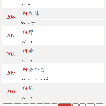
ˋ
ㄋㄟ
ㄧ
內
衣褲
206
ˋ
ˋ
ㄋㄟ
ㄧ
ㄎㄨ
內
野
207
ˋ
ˇ
ㄋㄟ
ㄧㄝ
內
憂
208
ˋ
ㄋㄟ
ㄧㄡ
內
憂外患
209
ˋ
ˋ
ˋ
ㄋㄟ
ㄧㄡ
ㄨㄞ
ㄏㄨㄢ
內
焰
210
ˋ
ˋ
ㄋㄟ
ㄧㄢ