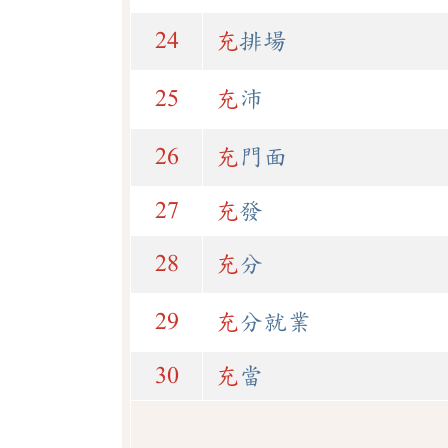
24
充
排場
25
充
沛
26
充
門面
27
充
發
28
充
分
29
充
分就業
30
充
當