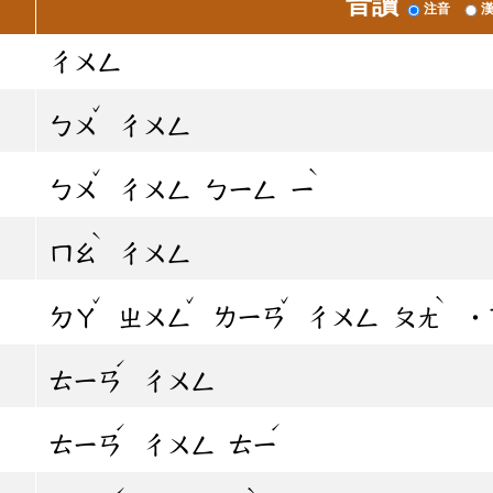
音讀
注音
ㄔㄨㄥ
ˇ
ㄅㄨ
ㄔㄨㄥ
ˇ
ˋ
ㄅㄨ
ㄔㄨㄥ
ㄅㄧㄥ
ㄧ
ˋ
ㄇㄠ
ㄔㄨㄥ
ˇ
ˇ
ˇ
ˋ
ㄉㄚ
ㄓㄨㄥ
ㄌㄧㄢ
ㄔㄨㄥ
ㄆㄤ
˙
ˊ
ㄊㄧㄢ
ㄔㄨㄥ
ˊ
ˊ
ㄊㄧㄢ
ㄔㄨㄥ
ㄊㄧ
ˊ
ˋ