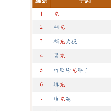
編號
字詞
1
充
2
補
充
3
補
充
兵役
4
冒
充
5
打腫臉
充
胖子
6
填
充
7
填
充
題