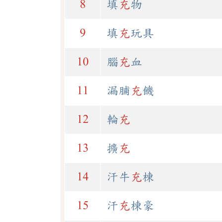
8
填
充
物
9
填
充
玩具
10
腦
充
血
11
漏脯
充
饑
12
輪
充
13
擴
充
14
汗牛
充
棟
15
汗
充
棟豪