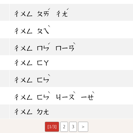
ˊ
ˊ
ㄔㄨㄥ
ㄆㄞ
ㄔㄤ
ˋ
ㄔㄨㄥ
ㄆㄟ
ˊ
ˋ
ㄔㄨㄥ
ㄇㄣ
ㄇㄧㄢ
ㄔㄨㄥ
ㄈㄚ
ˋ
ㄔㄨㄥ
ㄈㄣ
ˋ
ˋ
ˋ
ㄔㄨㄥ
ㄈㄣ
ㄐㄧㄡ
ㄧㄝ
ㄔㄨㄥ
ㄉㄤ
[1/3]
2
3
＞