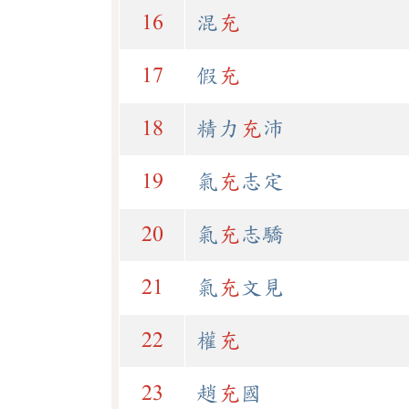
16
混
充
17
假
充
18
精力
充
沛
19
氣
充
志定
20
氣
充
志驕
21
氣
充
文見
22
權
充
23
趙
充
國