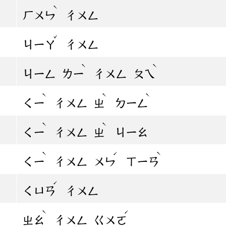
ˋ
ㄏㄨㄣ
ㄔㄨㄥ
ˇ
ㄐㄧㄚ
ㄔㄨㄥ
ˋ
ˋ
ㄐㄧㄥ
ㄌㄧ
ㄔㄨㄥ
ㄆㄟ
ˋ
ˋ
ˋ
ㄑㄧ
ㄔㄨㄥ
ㄓ
ㄉㄧㄥ
ˋ
ˋ
ㄑㄧ
ㄔㄨㄥ
ㄓ
ㄐㄧㄠ
ˋ
ˊ
ˋ
ㄑㄧ
ㄔㄨㄥ
ㄨㄣ
ㄒㄧㄢ
ˊ
ㄑㄩㄢ
ㄔㄨㄥ
ˋ
ˊ
ㄓㄠ
ㄔㄨㄥ
ㄍㄨㄛ