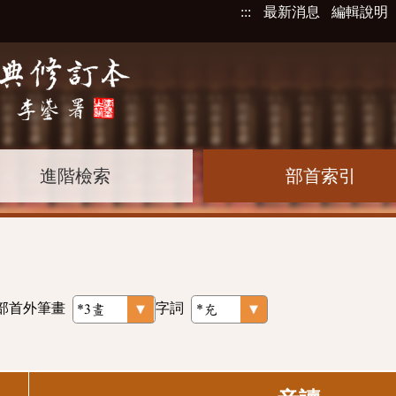
:::
最新消息
編輯說明
進階檢索
部首索引
部首外筆畫
字詞