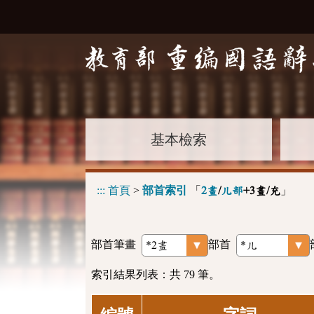
基本檢索
:::
首頁
>
部首索引
「
」
2畫
/
儿部
+3畫/充
部首筆畫
部首
索引結果列表：共 79 筆。