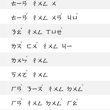
ㄊㄧㄢ
ㄔㄨㄥ
ㄨ
ˊ
ˊ
ˋ
ㄊㄧㄢ
ㄔㄨㄥ
ㄨㄢ
ㄐㄩ
ˇ
ˋ
ㄋㄠ
ㄔㄨㄥ
ㄒㄩㄝ
ˋ
ˇ
ㄌㄡ
ㄈㄨ
ㄔㄨㄥ
ㄐㄧ
ˊ
ㄌㄨㄣ
ㄔㄨㄥ
ˋ
ㄎㄨㄛ
ㄔㄨㄥ
ˋ
ˊ
ˋ
ㄏㄢ
ㄋㄧㄡ
ㄔㄨㄥ
ㄉㄨㄥ
ˋ
ˋ
ˊ
ㄏㄢ
ㄔㄨㄥ
ㄉㄨㄥ
ㄏㄠ