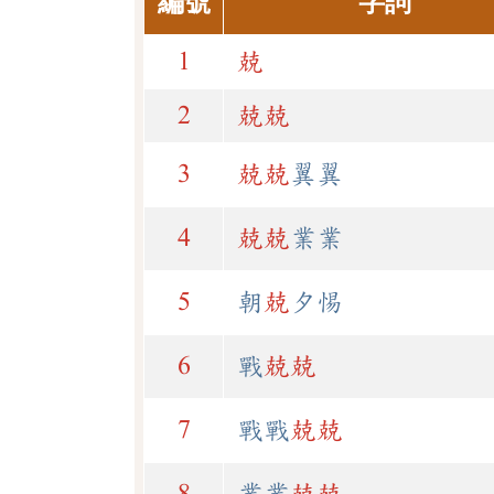
編號
字詞
1
兢
2
兢
兢
3
兢
兢
翼翼
4
兢
兢
業業
5
朝
兢
夕惕
6
戰
兢
兢
7
戰戰
兢
兢