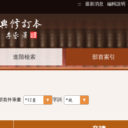
:::
最新消息
編輯說明
進階檢索
部首索引
部首外筆畫
字詞