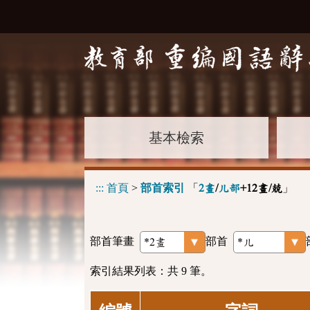
基本檢索
:::
首頁
>
部首索引
「
」
2畫
/
儿部
+12畫/兢
部首筆畫
部首
索引結果列表：共 9 筆。