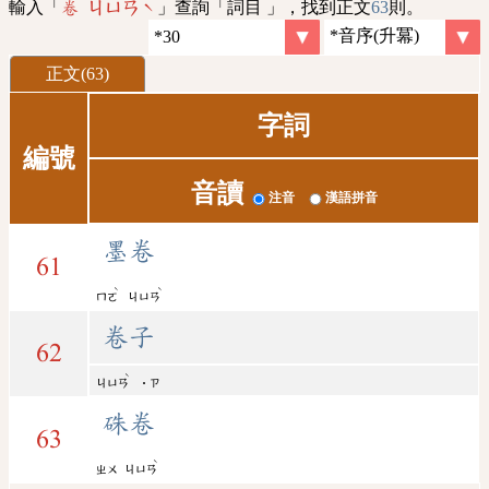
輸入「
」查詢「詞目 」，找到正文
63
則。
卷 ㄐㄩㄢˋ
正文(63)
字詞
編號
音讀
注音
漢語拼音
墨卷
61
ˋ
ˋ
ㄇㄛ
ㄐㄩㄢ
卷子
62
ˋ
ㄐㄩㄢ
˙ㄗ
硃卷
63
ˋ
ㄓㄨ
ㄐㄩㄢ