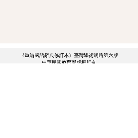
《重編國語辭典修訂本》臺灣學術網路第六版
中華民國教育部版權所有
:::
個資法及隱私聲明
|
辭典公眾授權網
|
意見交流
|
網網相連
三峽總院區地址：新北市三峽區三樹路2號、
︿
臺北院區地址：臺北市大安區和平東路一段179號、
臺中院區地址：臺中市豐原區師範街67號
電話總機：(02)7740-7890、
傳真：(02)7740-7064、
TANet VoIP：9009-7890
線上人數: 3935