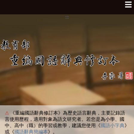
☰
:::
⚠
《重編國語辭典修訂本》為歷史語言辭典，主要記錄語
言使用歷程，適用對象為語文研究者。若您是為小學、國
中、高中（職）的學習或教學，建議您使用《
國語小字典
》
或《
國語辭典簡編本
》。