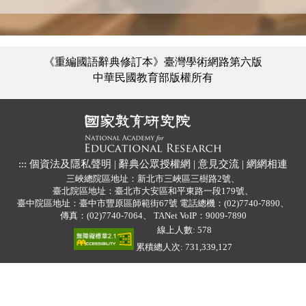
《重編國語辭典修訂本》臺灣學術網路第六版
中華民國教育部版權所有
:::
個資法及隱私聲明
|
辭典公眾授權網
|
意見交流
|
網網相連
三峽總院區地址：新北市三峽區三樹路2號、
臺北院區地址：臺北市大安區和平東路一段179號、
臺中院區地址：臺中市豐原區師範街67號
電話總機：(02)7740-7890、
傳真：(02)7740-7064、
TANet VoIP：9009-7890
線上人數: 578
累積總人次: 731,339,127