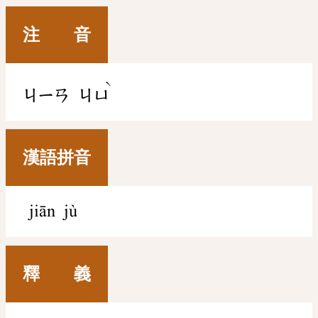
注 音
ˋ
ㄐㄧㄢ
ㄐㄩ
漢語拼音
jiān jù
釋 義