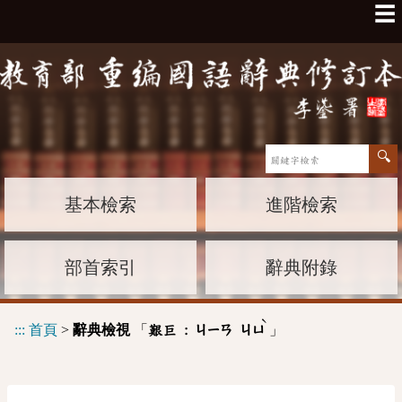
☰
基本檢索
進階檢索
部首索引
辭典附錄
ˋ
:::
首頁
>
辭典檢視
「
」
艱巨 :
ㄐㄧㄢ
ㄐㄩ