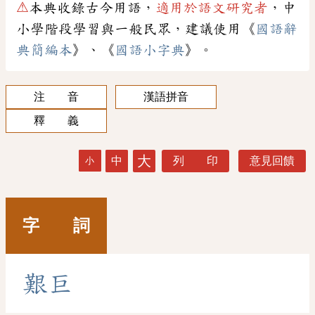
⚠
本典收錄古今用語，
適用於語文研究者
，中
小學階段學習與一般民眾，建議使用《
國語辭
典簡編本
》、《
國語小字典
》。
注 音
漢語拼音
釋 義
大
中
列 印
意見回饋
小
字 詞
艱
巨