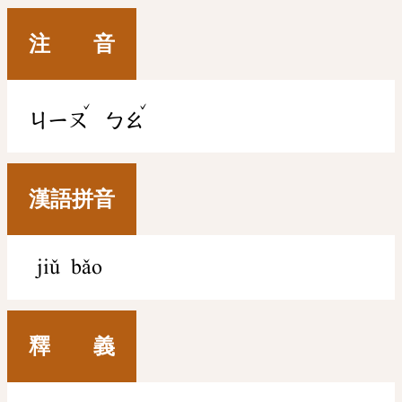
注 音
ˇ
ˇ
ㄐㄧㄡ
ㄅㄠ
漢語拼音
jiǔ bǎo
釋 義