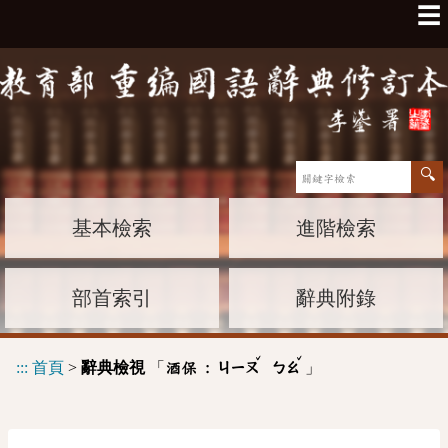
☰
基本檢索
進階檢索
部首索引
辭典附錄
ˇ
ˇ
:::
首頁
>
辭典檢視
「
」
酒保 :
ㄐㄧㄡ
ㄅㄠ