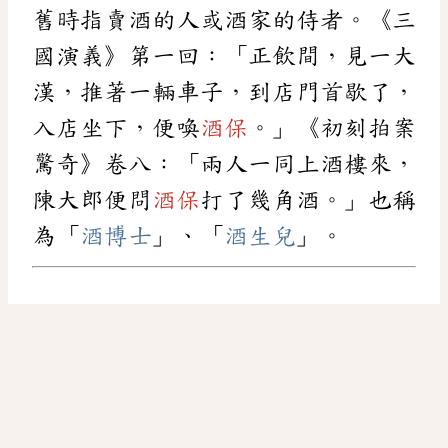
舊時指賣酒的人或酒家的侍者。《三
國演義》第一回：「正飲間，見一大
漢，推著一輛車子，到店門首歇了，
入店坐下，便喚
酒保
。」《初刻拍案
驚奇》卷八：「兩人一同上酒樓來，
陳大郎便問
酒保
打了幾角酒。」也稱
為「
酒博士
」、「
酒生兒
」。