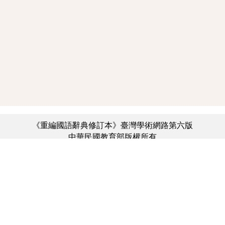
《重編國語辭典修訂本》臺灣學術網路第六版
中華民國教育部版權所有
:::
個資法及隱私聲明
|
辭典公眾授權網
|
意見交流
|
網網相連
三峽總院區地址：新北市三峽區三樹路2號、
︿
臺北院區地址：臺北市大安區和平東路一段179號、