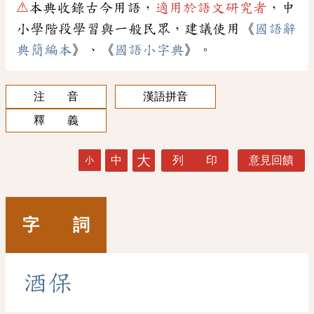
⚠
本典收錄古今用語，
適用於語文研究者
，中
小學階段學習與一般民眾，建議使用《
國語辭
典簡編本
》、《
國語小字典
》。
注 音
漢語拼音
釋 義
大
中
列 印
意見回饋
小
字 詞
酒
保