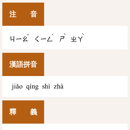
注 音
ˇ
ˊ
ˋ
ˋ
ㄐㄧㄠ
ㄑㄧㄥ
ㄕ
ㄓㄚ
漢語拼音
jiǎo qíng shì zhà
釋 義