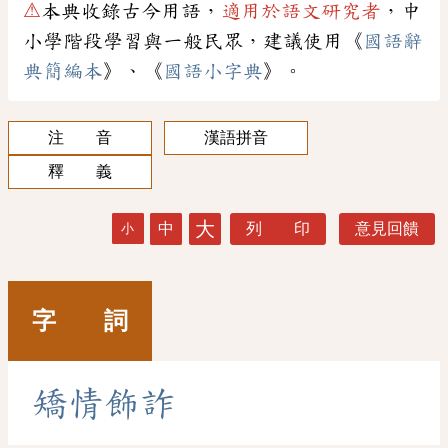
⚠
本典收錄古今用語，
適用於語文研究者
，中
小學階段學習與一般民眾，建議使用《
國語辭
典簡編本
》、《
國語小字典
》。
注 音
漢語拼音
釋 義
大
中
列 印
意見回饋
小
字 詞
矯
情
飾
詐