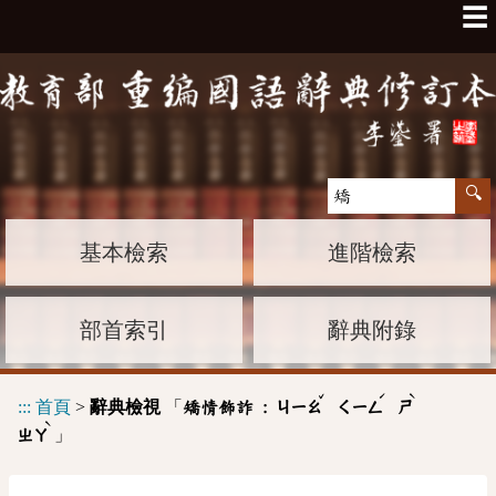
☰
基本檢索
進階檢索
部首索引
辭典附錄
ˇ
ˊ
ˋ
:::
首頁
>
辭典檢視
「
矯情飾詐 :
ㄐㄧㄠ
ㄑㄧㄥ
ㄕ
ˋ
」
ㄓㄚ