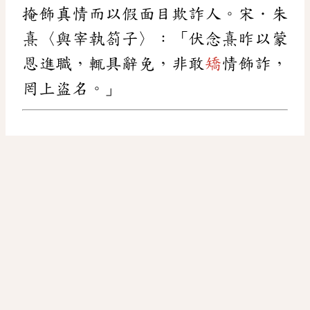
掩飾真情而以假面目欺詐人。宋．朱
熹〈與宰執劄子〉：「伏念熹昨以蒙
恩進職，輒具辭免，非敢
矯
情飾詐，
罔上盜名。」