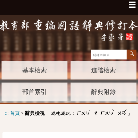
☰
基本檢索
進階檢索
部首索引
辭典附錄
ˋ
ˋ
ˊ
:::
首頁
>
辭典檢視
「
」
混吃混玩 :
ㄏㄨㄣ
ㄔ
ㄏㄨㄣ
ㄨㄢ