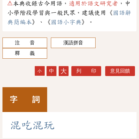
⚠
本典收錄古今用語，
適用於語文研究者
，中
小學階段學習與一般民眾，建議使用《
國語辭
典簡編本
》、《
國語小字典
》。
注 音
漢語拼音
釋 義
大
中
列 印
意見回饋
小
字 詞
混
吃
混
玩