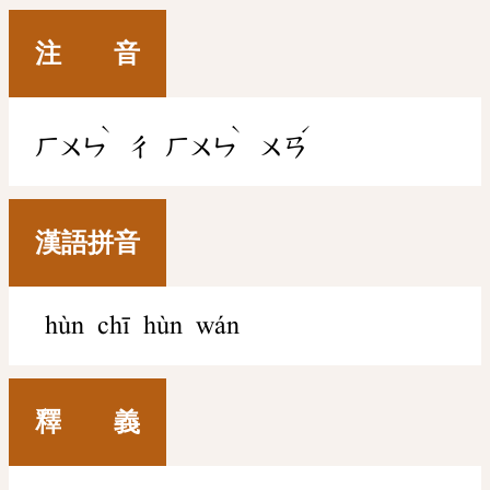
注 音
ˋ
ˋ
ˊ
ㄏㄨㄣ
ㄔ
ㄏㄨㄣ
ㄨㄢ
漢語拼音
hùn chī hùn wán
釋 義