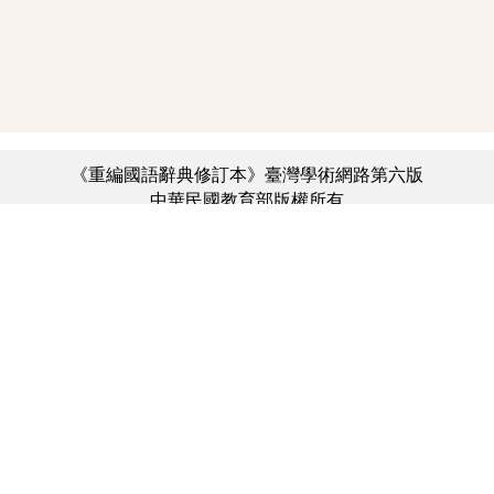
《重編國語辭典修訂本》臺灣學術網路第六版
中華民國教育部版權所有
:::
個資法及隱私聲明
|
辭典公眾授權網
|
意見交流
|
網網相連
三峽總院區地址：新北市三峽區三樹路2號、
︿
臺北院區地址：臺北市大安區和平東路一段179號、
臺中院區地址：臺中市豐原區師範街67號
電話總機：(02)7740-7890、
傳真：(02)7740-7064、
TANet VoIP：9009-7890
線上人數: 4152
累積總人次: 731,487,706