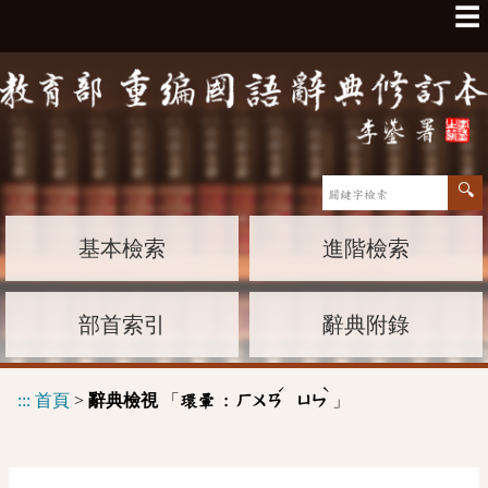
☰
基本檢索
進階檢索
部首索引
辭典附錄
ˊ
ˋ
:::
首頁
>
辭典檢視
「
」
環暈 :
ㄏㄨㄢ
ㄩㄣ