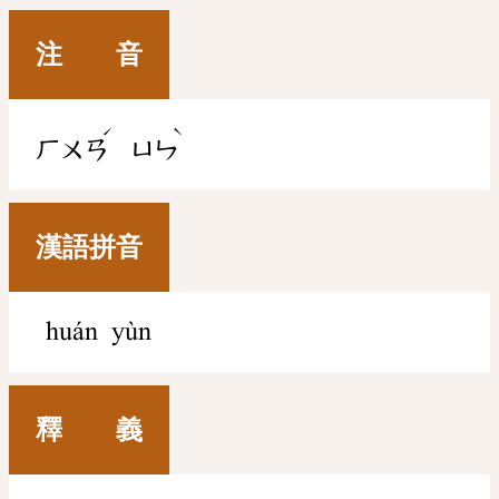
注 音
ˊ
ˋ
ㄏㄨㄢ
ㄩㄣ
漢語拼音
huán yùn
釋 義