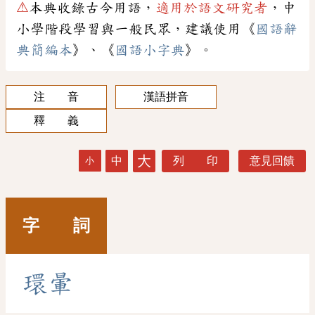
⚠
本典收錄古今用語，
適用於語文研究者
，中
小學階段學習與一般民眾，建議使用《
國語辭
典簡編本
》、《
國語小字典
》。
注 音
漢語拼音
釋 義
大
中
列 印
意見回饋
小
字 詞
環
暈