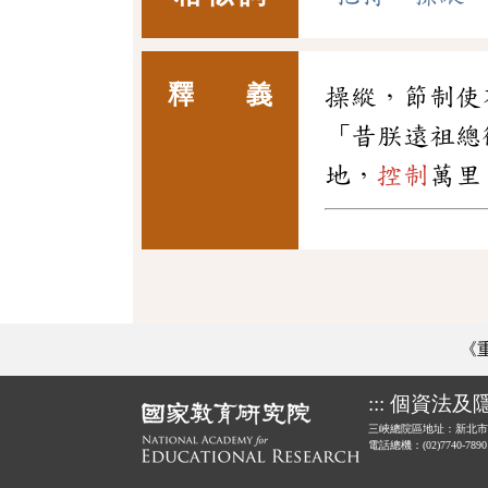
釋 義
操縱，節制使
「昔朕遠祖總
地，
控制
萬里
《
:::
個資法及
三峽總院區地址：新北市
電話總機：(02)7740-789