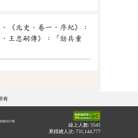
」。《北史．卷一．序紀》：
三．王忠嗣傳》：「勁兵重
所有
師範街67號
線上人數: 5545
累積總人次: 731,144,777