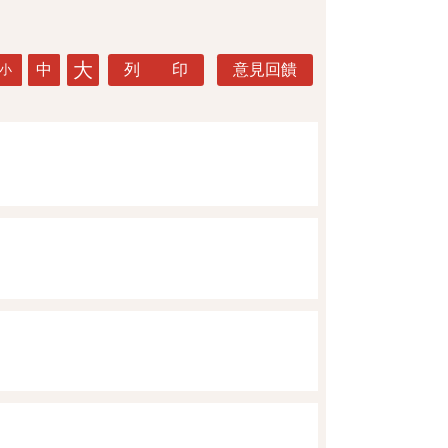
大
中
列 印
意見回饋
小