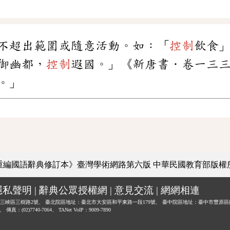
不超出範圍或隨意活動。如：「
控制
飲食
御幽都，
控制
遐國。」《新唐書．卷一三
。」
重編國語辭典修訂本》臺灣學術網路第六版
中華民國教育部版權
隱私聲明
|
辭典公眾授權網
|
意見交流
|
網網相連
三峽區三樹路2號、
臺北院區地址：臺北市大安區和平東路一段179號、
臺中院區地址：臺中市豐原區
0、
傳真：(02)7740-7064、
TANet VoIP：9009-7890