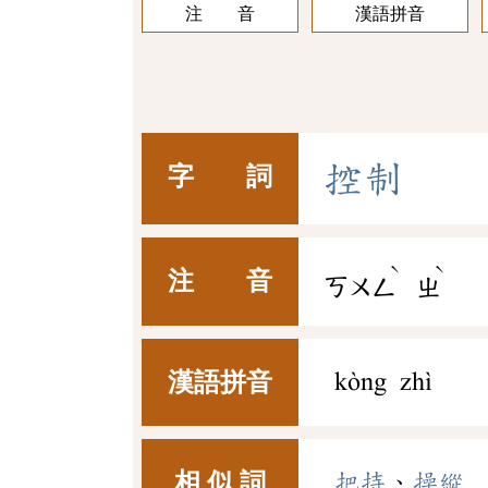
注 音
漢語拼音
控
制
字 詞
ˋ
ˋ
注 音
ㄎㄨㄥ
ㄓ
漢語拼音
kòng zhì
相 似 詞
把持
、
操縱