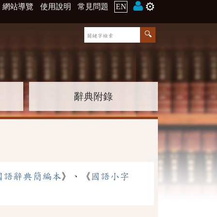
⚙️
網站導覽
使用說明
常見問題
EN
辭典附錄
國語辭典簡編本
》、《
國語小字