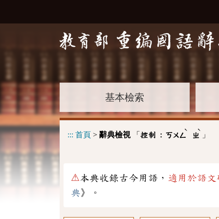
基本檢索
ˋ
ˋ
:::
首頁
>
辭典檢視
「
」
控制 :
ㄎㄨㄥ
ㄓ
⚠
本典收錄古今用語，
適用於語文
典
》。