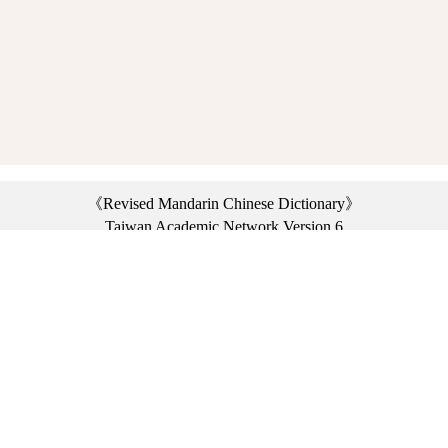
《Revised Mandarin Chinese Dictionary》
Taiwan Academic Network Version 6
©2021 Ministry of Education, R.O.C. All rights reserved.
︿
:::
Privacy statement
|
Dictionary network
|
Opinion exchange
|
Network Links
Headquarters: No. 2, Sanshu Rd., Sanxia Dist., New Taipei City 23703, Taiwan
(R.O.C.)、