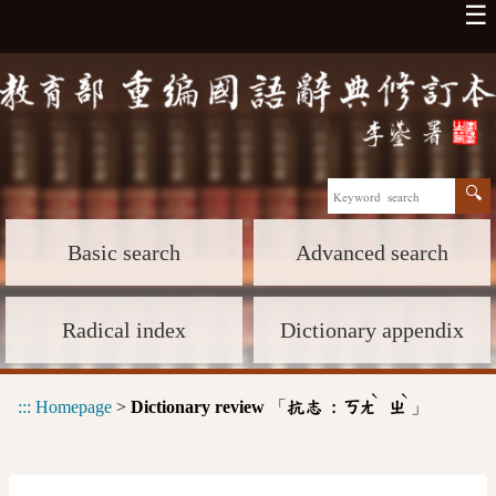
☰
Basic search
Advanced search
Radical index
Dictionary appendix
ˋ
ˋ
:::
Homepage
>
Dictionary review
「
」
抗志 :
ㄎㄤ
ㄓ