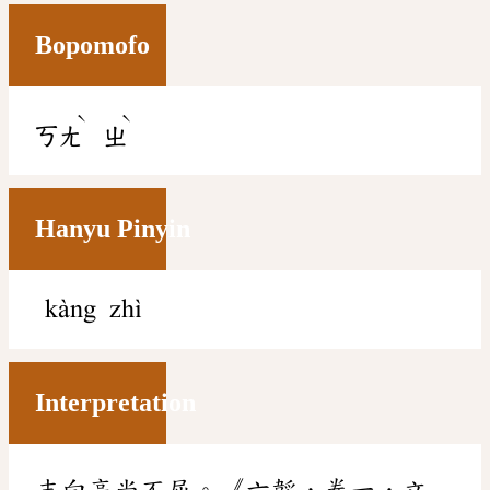
Bopomofo
ˋ
ˋ
ㄎㄤ
ㄓ
Hanyu Pinyin
kàng zhì
Interpretation
志向高尚不屈。《六韜．卷一．文