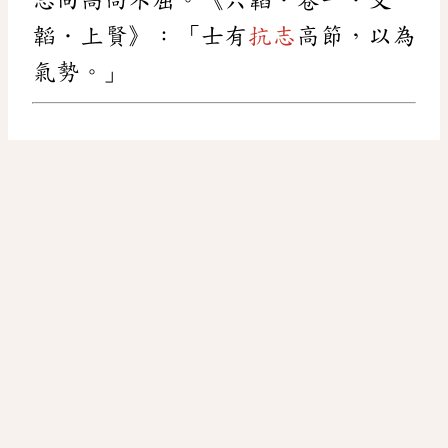
韜．上賢》：「士有
抗志
高節，以為
氣勢。」