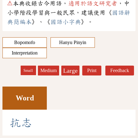
⚠
本典收錄古今用語，
適用於語文研究者
，中
小學階段學習與一般民眾，建議使用《
國語辭
典簡編本
》、《
國語小字典
》。
Bopomofo
Hanyu Pinyin
Interpretation
Large
Medium
Print
Feedback
Small
Word
抗
志