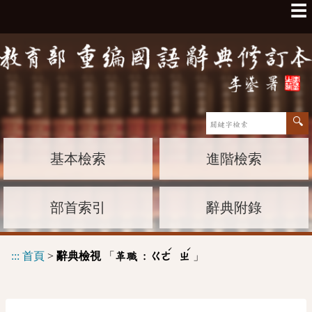
☰
基本檢索
進階檢索
部首索引
辭典附錄
ˊ
ˊ
:::
首頁
>
辭典檢視
「
」
革職 :
ㄍㄜ
ㄓ