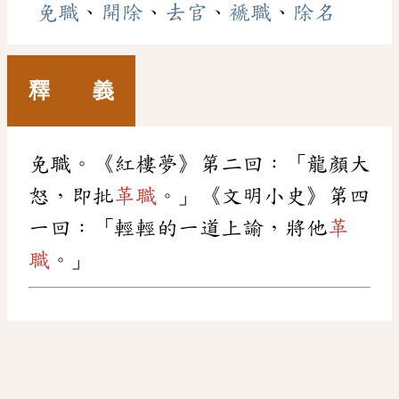
免職
、
開除
、
去官
、
褫職
、
除名
釋 義
免職。《紅樓夢》第二回：「龍顏大
怒，即批
革職
。」《文明小史》第四
一回：「輕輕的一道上諭，將他
革
職
。」