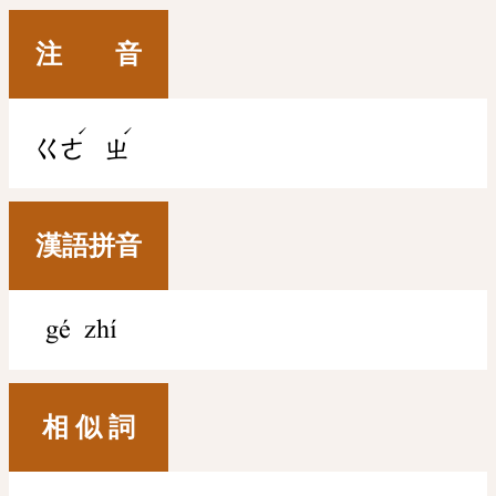
注 音
ˊ
ˊ
ㄍㄜ
ㄓ
漢語拼音
gé zhí
相 似 詞