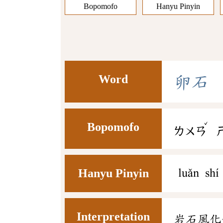
Bopomofo
Hanyu Pinyin
Word
卵
石
ˇ
Bopomofo
ㄌㄨㄢ
Hanyu Pinyin
luǎn shí
Interpretation
岩石風化