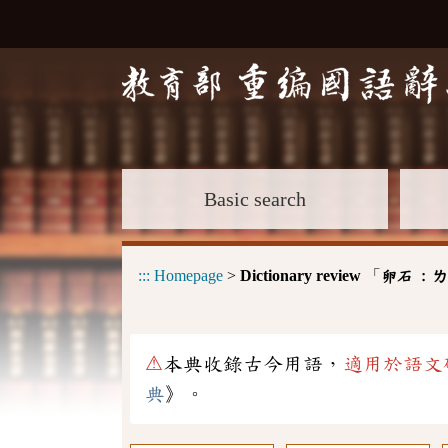
Basic search
:::
Homepage
>
Dictionary review
「
卵石 :
ㄌ
⚠
本典收錄古今用語，
適用於語文
典
》。