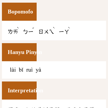
Bopomofo
ˋ
ˇ
ˋ
ˋ
ㄌㄞ
ㄅㄧ
ㄖㄨㄟ
ㄧㄚ
Hanyu Pinyin
lài bǐ ruì yà
Interpretation