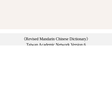
《Revised Mandarin Chinese Dictionary》
Taiwan Academic Network Version 6
©2021 Ministry of Education, R.O.C. All rights reserved.
︿
:::
Privacy statement
|
Dictionary network
|
Opinion exchange
|
Network Links
Headquarters: No. 2, Sanshu Rd., Sanxia Dist., New Taipei City 23703, Taiwan
(R.O.C.)、
Taipei Branch: No. 179, Sec. 1, Heping E. Rd., Daan Dist., Taipei City 10644,
Taiwan (R.O.C.)、
Taichung Branch Offices: No. 67, Shifan St., Fengyuan Dist., Taichung City 42081,