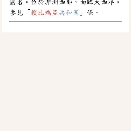
國名。位於非洲西部，面臨大西洋。
參見「
賴比瑞亞
共和國
」條。