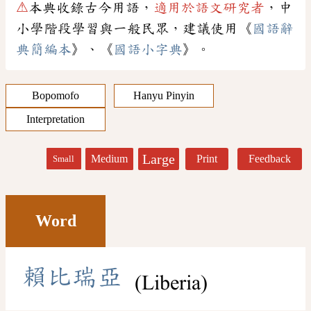
⚠
本典收錄古今用語，
適用於語文研究者
，中
小學階段學習與一般民眾，建議使用《
國語辭
典簡編本
》、《
國語小字典
》。
Bopomofo
Hanyu Pinyin
Interpretation
Large
Medium
Print
Feedback
Small
Word
賴
比
瑞
亞
(Liberia)