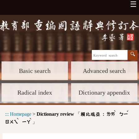
☰
Basic search
Advanced search
Radical index
Dictionary appendix
ˋ
ˇ
:::
Homepage
>
Dictionary review
「
賴比瑞亞 :
ㄌㄞ
ㄅㄧ
ˋ
ˋ
」
ㄖㄨㄟ
ㄧㄚ