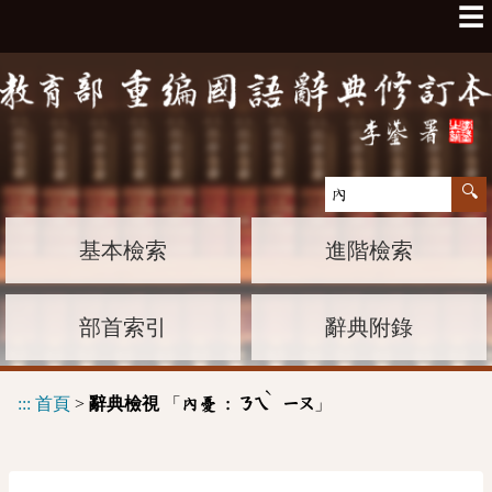
☰
基本檢索
進階檢索
部首索引
辭典附錄
ˋ
:::
首頁
>
辭典檢視
「
」
內憂 :
ㄋㄟ
ㄧㄡ