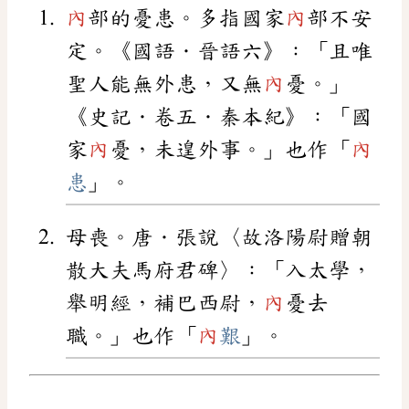
內
部的憂患。多指國家
內
部不安
定。《國語．晉語六》：「且唯
聖人能無外患，又無
內
憂。」
《史記．卷五．秦本紀》：「國
家
內
憂，未遑外事。」也作「
內
患
」。
母喪。唐．張說〈故洛陽尉贈朝
散大夫馬府君碑〉：「入太學，
舉明經，補巴西尉，
內
憂去
職。」也作「
內
艱
」。