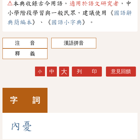
⚠
本典收錄古今用語，
適用於語文研究者
，中
小學階段學習與一般民眾，建議使用《
國語辭
典簡編本
》、《
國語小字典
》。
注 音
漢語拼音
釋 義
大
中
列 印
意見回饋
小
字 詞
內
憂