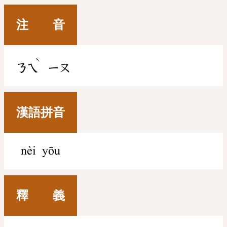
注 音
ˋ
ㄋㄟ
ㄧㄡ
漢語拼音
nèi yōu
釋 義